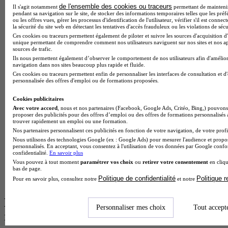
de l'ensemble des cookies ou traceurs
BTS Esf en alternance
Il s'agit notamment
permettant de maintenir 
pendant sa navigation sur le site, de stocker des informations temporaires telles que les préf
BTS Dietetique en alternance
ou les offres vues, gérer les processus d'identification de l'utilisateur, vérifier s'il est conn
BTS Mco en alternance
la sécurité du site web en détectant les tentatives d'accès frauduleux ou les violations de sécu
BTS Pi en alternance
Ces cookies ou traceurs permettent également de piloter et suivre les sources d'acquisition d'
unique permettant de comprendre comment nos utilisateurs naviguent sur nos sites et nos ap
BTS Sp3s en alternance
sources de trafic.
Master CCA en alternance
Ils nous permettent également d’observer le comportement de nos utilisateurs afin d'amélior
BTS Ndrc en alternance
navigation dans nos sites beaucoup plus rapide et fluide.
BTS Sam en alternance
Ces cookies ou traceurs permettent enfin de personnaliser les interfaces de consultation et d
Cap Fleuriste en alternance
personnalisée des offres d'emploi ou de formations proposées.
BTS Sio en alternance
MSc Marketing Digital en alternance
Cookies publicitaires
BTS Gpme en alternance
Avec votre accord
, nous et nos partenaires (Facebook, Google Ads, Critéo, Bing,) pouvons 
proposer des publicités pour des offres d’emploi ou des offres de formations personnalisés
Cap Electricien en alternance
trouver rapidement un emploi ou une formation.
BTS Gpn en alternance
Nos partenaires personnalisent ces publicités en fonction de votre navigation, de votre profil
BTS Domotique en alternance
Nous utilisons des technologies Google (ex : Google Ads) pour mesurer l'audience et propos
BAC Pro Agora en alternance
personnalisés. En acceptant, vous consentez à l'utilisation de vos données par Google conf
BTS Sta en alternance
confidentialité.
En savoir plus
BTS Iris en alternance
Vous pouvez à tout moment
paramétrer vos choix
ou
retirer votre consentement
en cliqu
bas de page.
BTS Tpl en alternance
Politique de confidentialité
Politique 
Pour en savoir plus, consultez notre
et notre
BTS Ati en alternance
Les diplômes par filière les plus
Personnaliser mes choix
Tout accept
recherchés