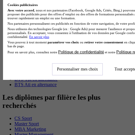
BTS Sp3s en alternance
Cookies publicitaires
Master CCA en alternance
Avec votre accord
, nous et nos partenaires (Facebook, Google Ads, Critéo, Bing,) pouvons 
BTS Ndrc en alternance
proposer des publicités pour des offres d’emploi ou des offres de formations personnalisés
trouver rapidement un emploi ou une formation.
BTS Sam en alternance
Nos partenaires personnalisent ces publicités en fonction de votre navigation, de votre profil
Cap Fleuriste en alternance
Nous utilisons des technologies Google (ex : Google Ads) pour mesurer l'audience et propos
BTS Sio en alternance
personnalisés. En acceptant, vous consentez à l'utilisation de vos données par Google conf
MSc Marketing Digital en alternance
confidentialité.
En savoir plus
BTS Gpme en alternance
Vous pouvez à tout moment
paramétrer vos choix
ou
retirer votre consentement
en cliqu
Cap Electricien en alternance
bas de page.
BTS Gpn en alternance
Politique de confidentialité
Politique 
Pour en savoir plus, consultez notre
et notre
BTS Domotique en alternance
BAC Pro Agora en alternance
BTS Sta en alternance
Personnaliser mes choix
Tout accept
BTS Iris en alternance
BTS Tpl en alternance
BTS Ati en alternance
Les diplômes par filière les plus
recherchés
CS Sport
Master Sport
MBA Marketing
Master Management