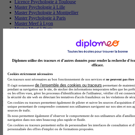
Licence Psychologie à Toulouse
Master Psychologie à Lille
Master Psychologie à Montpellier
Master Psychologie à Paris
Master Meef à Lyon
Master Meef à Paris
BTS Tourisme à Bordeaux
BTS Tourisme à Lyon
BTS Tourisme à Paris
BTS Tourisme à Toulouse
Licence Psychologie à Lille
Diplomeo utilise des traceurs et d’autres données pour rendre la recherche d’éco
Master Informatique à Paris
efficace.
BTS Communication à Bordeaux
Master Psychologie à Angers
Cookies strictement nécessaires
BTS Communication à Lyon
Ces traceurs sont nécessaires au bon fonctionnement de nos services et
ne peuvent pas être 
BTS Ndrc à Lyon
de l'ensemble des cookies ou traceurs
Il s'agit notamment
permettant de maintenir 
pendant sa navigation sur le site, de stocker des informations temporaires telles que les préf
ou les offres vues, gérer les processus d'identification de l'utilisateur, vérifier s'il est conn
Les intitulés de diplôme par alternance
la sécurité du site web en détectant les tentatives d'accès frauduleux ou les violations de sécu
les plus recherchés
Ces cookies ou traceurs permettent également de piloter et suivre les sources d'acquisition d'
unique permettant de comprendre comment nos utilisateurs naviguent sur nos sites et nos ap
sources de trafic.
Ils nous permettent également d’observer le comportement de nos utilisateurs afin d'amélior
BTS Esf en alternance
navigation dans nos sites beaucoup plus rapide et fluide.
BTS Dietetique en alternance
Ces cookies ou traceurs permettent enfin de personnaliser les interfaces de consultation et d
BTS Mco en alternance
personnalisée des offres d'emploi ou de formations proposées.
BTS Pi en alternance