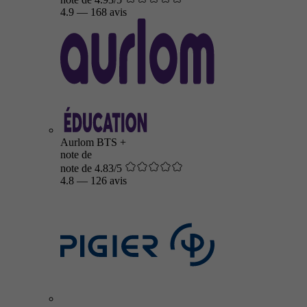
4.9
—
168 avis
Aurlom BTS +
note de
note de 4.83/5
4.8
—
126 avis