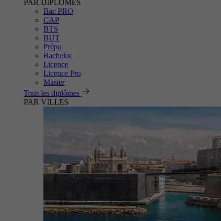
PAR DIPLÔMES
Bac PRO
CAP
BTS
BUT
Prépa
Bachelor
Licence
Licence Pro
Master
Tous les diplômes
PAR VILLES