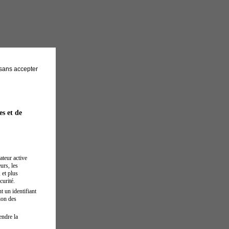
sans accepter
es et de
ateur active
urs, les
 et plus
curité.
t un identifiant
ion des
endre la