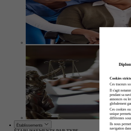
Diplome
Cookies strict
Ces traceurs so
Il s'agit notam
pendant sa navig
annonces ou les 
globalement gara
Ces cookies ou t
unique permetta
différentes sour
Ils nous permet
Établissements
navigation dans
ÉTABLISSEMENTS PAR TYPE