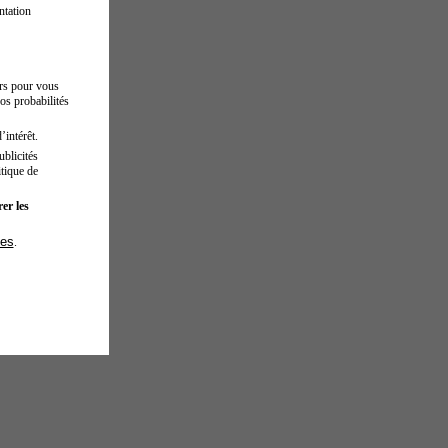
ntation
urs pour vous
os probabilités
’intérêt.
blicités
tique de
er les
ies
.