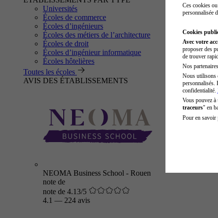
Ces cookies ou 
Universités
personnalisée d
Écoles de commerce
Écoles d’ingénieurs
Cookies public
Écoles des métiers de l’architecture
Avec votre ac
Écoles de droit
proposer des pu
Écoles d’ingénieur informatique
de trouver rapi
Écoles hôtelières
Nos partenaires 
Toutes les écoles
Nous utilisons 
AVIS DES ÉTABLISSEMENTS
personnalisés. 
confidentialité.
Vous pouvez à
traceurs
" en b
Pour en savoir 
NEOMA Business School - Rouen
note de
note de 4.13/5
4.1
—
224 avis