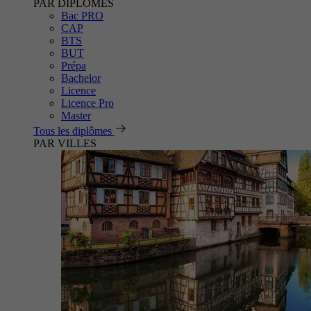
PAR DIPLÔMES
Bac PRO
CAP
BTS
BUT
Prépa
Bachelor
Licence
Licence Pro
Master
Tous les diplômes
PAR VILLES