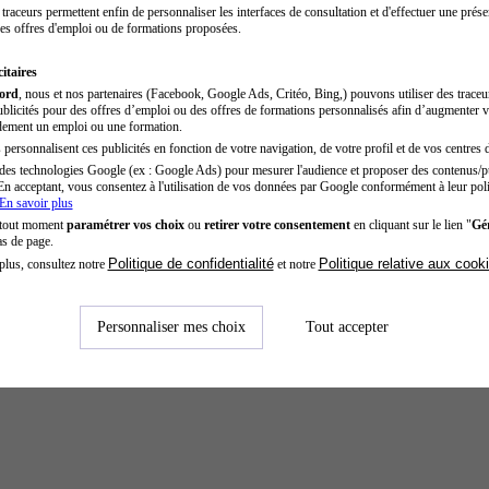
traceurs permettent enfin de personnaliser les interfaces de consultation et d'effectuer une prése
es offres d'emploi ou de formations proposées.
itaires
cord
, nous et nos partenaires (Facebook, Google Ads, Critéo, Bing,) pouvons utiliser des trace
blicités pour des offres d’emploi ou des offres de formations personnalisés afin d’augmenter v
dement un emploi ou une formation.
personnalisent ces publicités en fonction de votre navigation, de votre profil et de vos centres d
des technologies Google (ex : Google Ads) pour mesurer l'audience et proposer des contenus/pu
En acceptant, vous consentez à l'utilisation de vos données par Google conformément à leur poli
En savoir plus
 tout moment
paramétrer vos choix
ou
retirer votre consentement
en cliquant sur le lien "
Gér
as de page.
Politique de confidentialité
Politique relative aux cook
plus, consultez notre
et notre
Personnaliser mes choix
Tout accepter