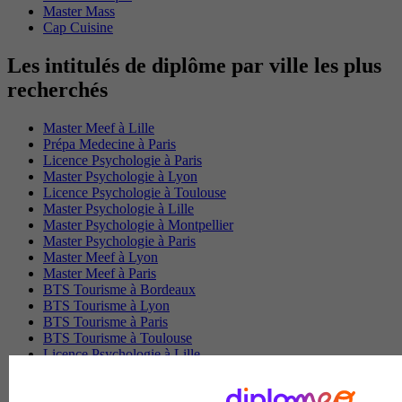
Master Mass
Cap Cuisine
Les intitulés de diplôme par ville les plus
recherchés
Master Meef à Lille
Prépa Medecine à Paris
Licence Psychologie à Paris
Master Psychologie à Lyon
Licence Psychologie à Toulouse
Master Psychologie à Lille
Master Psychologie à Montpellier
Master Psychologie à Paris
Master Meef à Lyon
Master Meef à Paris
BTS Tourisme à Bordeaux
BTS Tourisme à Lyon
BTS Tourisme à Paris
BTS Tourisme à Toulouse
Licence Psychologie à Lille
Master Informatique à Paris
BTS Communication à Bordeaux