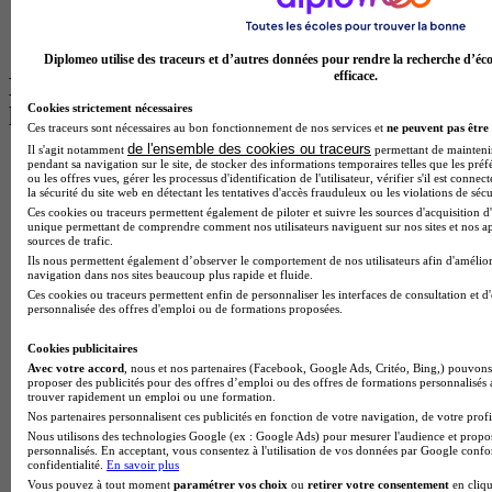
Master Psychologie à Angers
BTS Communication à Lyon
BTS Ndrc à Lyon
Diplomeo utilise des traceurs et d’autres données pour rendre la recherche d’éco
efficace.
Les intitulés de diplôme par alternance
Cookies strictement nécessaires
les plus recherchés
Ces traceurs sont nécessaires au bon fonctionnement de nos services et
ne peuvent pas être 
de l'ensemble des cookies ou traceurs
Il s'agit notamment
permettant de maintenir 
BTS Esf en alternance
pendant sa navigation sur le site, de stocker des informations temporaires telles que les préf
ou les offres vues, gérer les processus d'identification de l'utilisateur, vérifier s'il est conn
BTS Dietetique en alternance
la sécurité du site web en détectant les tentatives d'accès frauduleux ou les violations de sécu
BTS Mco en alternance
Ces cookies ou traceurs permettent également de piloter et suivre les sources d'acquisition d'
BTS Pi en alternance
unique permettant de comprendre comment nos utilisateurs naviguent sur nos sites et nos ap
BTS Sp3s en alternance
sources de trafic.
Master CCA en alternance
Ils nous permettent également d’observer le comportement de nos utilisateurs afin d'amélior
navigation dans nos sites beaucoup plus rapide et fluide.
BTS Ndrc en alternance
Ces cookies ou traceurs permettent enfin de personnaliser les interfaces de consultation et d
BTS Sam en alternance
personnalisée des offres d'emploi ou de formations proposées.
Cap Fleuriste en alternance
BTS Sio en alternance
Cookies publicitaires
MSc Marketing Digital en alternance
Avec votre accord
, nous et nos partenaires (Facebook, Google Ads, Critéo, Bing,) pouvons 
BTS Gpme en alternance
proposer des publicités pour des offres d’emploi ou des offres de formations personnalisés
trouver rapidement un emploi ou une formation.
Cap Electricien en alternance
Nos partenaires personnalisent ces publicités en fonction de votre navigation, de votre profil
BTS Gpn en alternance
Nous utilisons des technologies Google (ex : Google Ads) pour mesurer l'audience et propos
BTS Domotique en alternance
personnalisés. En acceptant, vous consentez à l'utilisation de vos données par Google conf
BAC Pro Agora en alternance
confidentialité.
En savoir plus
BTS Sta en alternance
Vous pouvez à tout moment
paramétrer vos choix
ou
retirer votre consentement
en cliqu