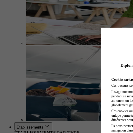
Diplome
Cookies strict
Ces traceurs so
Il s'agit notam
pendant sa navig
annonces ou les 
globalement gara
Ces cookies ou t
unique permetta
différentes sour
Ils nous permet
Établissements
navigation dans
ÉTABLISSEMENTS PAR TYPE