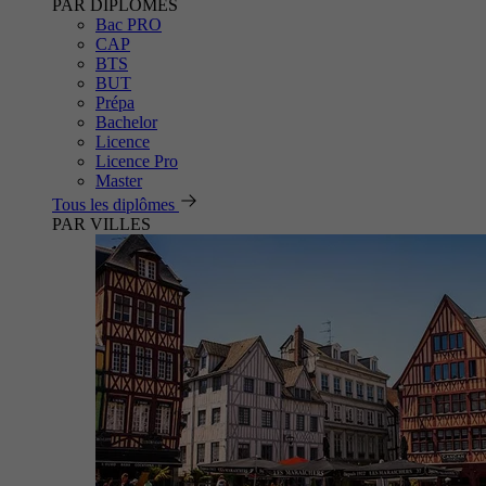
PAR DIPLÔMES
Bac PRO
CAP
BTS
BUT
Prépa
Bachelor
Licence
Licence Pro
Master
Tous les diplômes
PAR VILLES