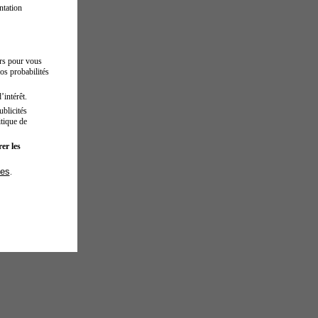
ntation
urs pour vous
os probabilités
’intérêt.
blicités
tique de
er les
ies
.