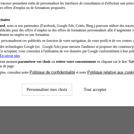
traceurs permettent enfin de personnaliser les interfaces de consultation et d'effectuer une prése
es offres d'emploi ou de formations proposées.
itaires
cord
, nous et nos partenaires (Facebook, Google Ads, Critéo, Bing,) pouvons utiliser des trace
blicités pour des offres d’emploi ou des offres de formations personnalisés afin d’augmenter v
dement un emploi ou une formation.
personnalisent ces publicités en fonction de votre navigation, de votre profil et de vos centres d
des technologies Google (ex : Google Ads) pour mesurer l'audience et proposer des contenus/pu
En acceptant, vous consentez à l'utilisation de vos données par Google conformément à leur poli
En savoir plus
 tout moment
paramétrer vos choix
ou
retirer votre consentement
en cliquant sur le lien "
Gér
as de page.
Politique de confidentialité
Politique relative aux cook
plus, consultez notre
et notre
Personnaliser mes choix
Tout accepter