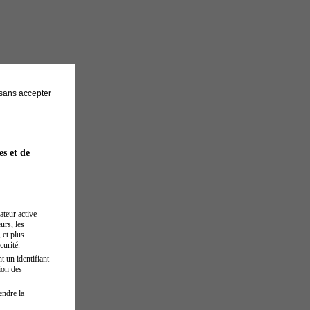
sans accepter
es et de
ateur active
urs, les
 et plus
curité.
t un identifiant
ion des
endre la