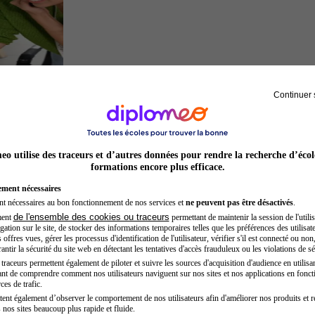
Continuer 
Entrepreneur
o utilise des traceurs et d’autres données pour rendre la recherche d’écol
formations encore plus efficace.
ement nécessaires
nt nécessaires au bon fonctionnement de nos services et
ne peuvent pas être désactivés
.
de l'ensemble des cookies ou traceurs
ment
permettant de maintenir la session de l'utilis
ation sur le site, de stocker des informations temporaires telles que les préférences des utilisate
offres vues, gérer les processus d'identification de l'utilisateur, vérifier s'il est connecté ou non,
ntir la sécurité du site web en détectant les tentatives d'accès frauduleux ou les violations de sé
raceurs permettent également de piloter et suivre les sources d'acquisition d'audience en utilisan
nt de comprendre comment nos utilisateurs naviguent sur nos sites et nos applications en fonct
Hôtesse de l'air steward
ces de trafic.
tent également d’observer le comportement de nos utilisateurs afin d'améliorer nos produits et r
 nos sites beaucoup plus rapide et fluide.