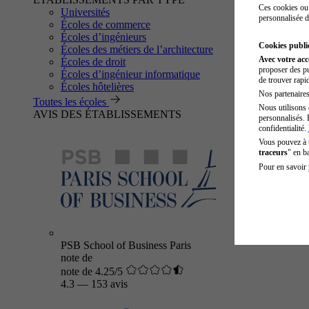
Ces cookies ou 
Universités
personnalisée d
Écoles de commerce
Écoles d’ingénieurs
Cookies public
Écoles des métiers de l’architecture
Avec votre ac
Écoles de droit
proposer des pu
Écoles d’ingénieur informatique
de trouver rapi
Écoles hôtelières
Nos partenaires 
Toutes les écoles
Nous utilisons 
AVIS DES ÉTABLISSEMENTS
personnalisés. 
confidentialité.
Vous pouvez à
traceurs
" en b
Pour en savoir 
PSB School of Business Paris
note de
note de 4.25/5
4.3
—
153 avis