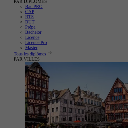
PAR DIPLÔMES
Bac PRO
CAP
BTS
BUT
Prépa
Bachelor
Licence
Licence Pro
Master
Tous les diplômes
PAR VILLES