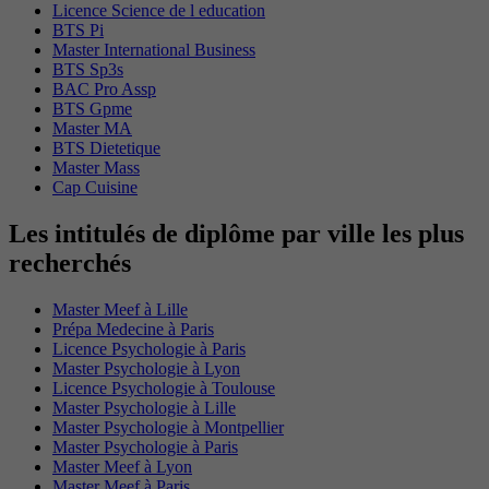
Licence Science de l education
BTS Pi
Master International Business
BTS Sp3s
BAC Pro Assp
BTS Gpme
Master MA
BTS Dietetique
Master Mass
Cap Cuisine
Les intitulés de diplôme par ville les plus
recherchés
Master Meef à Lille
Prépa Medecine à Paris
Licence Psychologie à Paris
Master Psychologie à Lyon
Licence Psychologie à Toulouse
Master Psychologie à Lille
Master Psychologie à Montpellier
Master Psychologie à Paris
Master Meef à Lyon
Master Meef à Paris