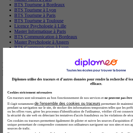
BTS Tourisme à Bordeaux
BTS Tourisme à Lyon
BTS Tourisme à Paris
BTS Tourisme à Toulouse
Licence Psychologie à Lille
Master Informatique à Paris
BTS Communication à Bordeaux
Master Psychologie à Angers
BTS Communication à Lyon
BTS Ndrc à Lyon
Les intitulés de diplôme par alternance
les plus recherchés
Diplomeo utilise des traceurs et d’autres données pour rendre la recherche d’éco
efficace.
BTS Esf en alternance
BTS Dietetique en alternance
Cookies strictement nécessaires
BTS Mco en alternance
Ces traceurs sont nécessaires au bon fonctionnement de nos services et
ne peuvent pas être 
BTS Pi en alternance
de l'ensemble des cookies ou traceurs
Il s'agit notamment
permettant de maintenir 
BTS Sp3s en alternance
pendant sa navigation sur le site, de stocker des informations temporaires telles que les préf
ou les offres vues, gérer les processus d'identification de l'utilisateur, vérifier s'il est conn
Master CCA en alternance
la sécurité du site web en détectant les tentatives d'accès frauduleux ou les violations de sécu
BTS Ndrc en alternance
Ces cookies ou traceurs permettent également de piloter et suivre les sources d'acquisition d'
BTS Sam en alternance
unique permettant de comprendre comment nos utilisateurs naviguent sur nos sites et nos ap
Cap Fleuriste en alternance
sources de trafic.