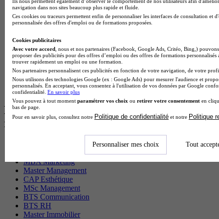
BTS Sio en alternance
Ils nous permettent également d’observer le comportement de nos utilisateurs afin d'amélior
navigation dans nos sites beaucoup plus rapide et fluide.
MSc Marketing Digital en alternance
Ces cookies ou traceurs permettent enfin de personnaliser les interfaces de consultation et d
BTS Gpme en alternance
personnalisée des offres d'emploi ou de formations proposées.
Cap Electricien en alternance
BTS Gpn en alternance
Cookies publicitaires
BTS Domotique en alternance
Avec votre accord
, nous et nos partenaires (Facebook, Google Ads, Critéo, Bing,) pouvons 
BAC Pro Agora en alternance
proposer des publicités pour des offres d’emploi ou des offres de formations personnalisés
trouver rapidement un emploi ou une formation.
BTS Sta en alternance
Nos partenaires personnalisent ces publicités en fonction de votre navigation, de votre profil
BTS Iris en alternance
Nous utilisons des technologies Google (ex : Google Ads) pour mesurer l'audience et propos
BTS Tpl en alternance
personnalisés. En acceptant, vous consentez à l'utilisation de vos données par Google conf
BTS Ati en alternance
confidentialité.
En savoir plus
Vous pouvez à tout moment
paramétrer vos choix
ou
retirer votre consentement
en cliqu
Les diplômes par filière les plus
bas de page.
Politique de confidentialité
Politique 
Pour en savoir plus, consultez notre
et notre
recherchés
CS Sport
Personnaliser mes choix
Tout accept
Master Sport
MBA Marketing
Master Management
CAP Esthétique
MSc Management
BTS Communication
BTS RH
Master Immobilier