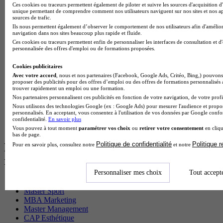
Master CCA en alternance
Ces cookies ou traceurs permettent également de piloter et suivre les sources d'acquisition d'
BTS Ndrc en alternance
unique permettant de comprendre comment nos utilisateurs naviguent sur nos sites et nos ap
sources de trafic.
BTS Sam en alternance
Ils nous permettent également d’observer le comportement de nos utilisateurs afin d'amélior
Cap Fleuriste en alternance
navigation dans nos sites beaucoup plus rapide et fluide.
BTS Sio en alternance
Ces cookies ou traceurs permettent enfin de personnaliser les interfaces de consultation et d
MSc Marketing Digital en alternance
personnalisée des offres d'emploi ou de formations proposées.
BTS Gpme en alternance
Cap Electricien en alternance
Cookies publicitaires
BTS Gpn en alternance
Avec votre accord
, nous et nos partenaires (Facebook, Google Ads, Critéo, Bing,) pouvons 
BTS Domotique en alternance
proposer des publicités pour des offres d’emploi ou des offres de formations personnalisés
trouver rapidement un emploi ou une formation.
BAC Pro Agora en alternance
Nos partenaires personnalisent ces publicités en fonction de votre navigation, de votre profil
BTS Sta en alternance
Nous utilisons des technologies Google (ex : Google Ads) pour mesurer l'audience et propos
BTS Iris en alternance
personnalisés. En acceptant, vous consentez à l'utilisation de vos données par Google conf
BTS Tpl en alternance
confidentialité.
En savoir plus
BTS Ati en alternance
Vous pouvez à tout moment
paramétrer vos choix
ou
retirer votre consentement
en cliqu
bas de page.
Politique de confidentialité
Politique 
Les diplômes par filière les plus
Pour en savoir plus, consultez notre
et notre
recherchés
Personnaliser mes choix
Tout accept
CS Sport
Master Sport
MBA Marketing
Master Management
CAP Esthétique