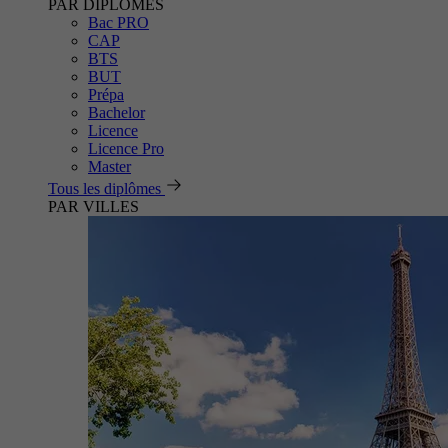
PAR DIPLÔMES
Bac PRO
CAP
BTS
BUT
Prépa
Bachelor
Licence
Licence Pro
Master
Tous les diplômes
PAR VILLES