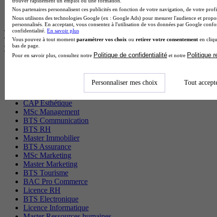
trouver rapidement un emploi ou une formation.
BTS Tpl en alternance
Nos partenaires personnalisent ces publicités en fonction de votre navigation, de votre profil
BTS Ati en alternance
Nous utilisons des technologies Google (ex : Google Ads) pour mesurer l'audience et propos
personnalisés. En acceptant, vous consentez à l'utilisation de vos données par Google conf
confidentialité.
En savoir plus
Les diplômes par filière les plus
Vous pouvez à tout moment
paramétrer vos choix
ou
retirer votre consentement
en cliqu
recherchés
bas de page.
Politique de confidentialité
Politique 
Pour en savoir plus, consultez notre
et notre
CS Sport
Master Sport
Personnaliser mes choix
Tout accept
MBA Marketing
Master Management
CAP Esthétique
MSc Management
BTS Communication
BTS RH
Master Immobilier
BTS Assurance
MSc Marketing
Master Marketing
BTS Tourisme
BAC Pro Commerce
Licence RH
BTS Electronique
Licence Informatique
Master Ressources humaines