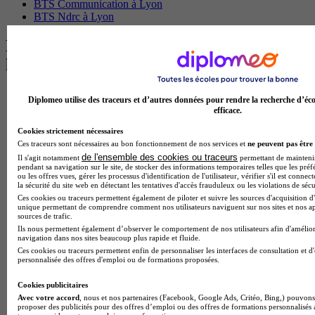
BTS Communication à Lyon
BTS Ndrc à Lyon
Les intitulés de diplôme par alternance
les plus recherchés
BTS Esf en alternance
Diplomeo utilise des traceurs et d’autres données pour rendre la recherche d’éco
BTS Dietetique en alternance
efficace.
BTS Mco en alternance
Cookies strictement nécessaires
BTS Pi en alternance
Ces traceurs sont nécessaires au bon fonctionnement de nos services et
ne peuvent pas être 
BTS Sp3s en alternance
de l'ensemble des cookies ou traceurs
Master CCA en alternance
Il s'agit notamment
permettant de maintenir 
pendant sa navigation sur le site, de stocker des informations temporaires telles que les préf
BTS Ndrc en alternance
ou les offres vues, gérer les processus d'identification de l'utilisateur, vérifier s'il est conn
BTS Sam en alternance
la sécurité du site web en détectant les tentatives d'accès frauduleux ou les violations de sécu
Cap Fleuriste en alternance
Ces cookies ou traceurs permettent également de piloter et suivre les sources d'acquisition d'
unique permettant de comprendre comment nos utilisateurs naviguent sur nos sites et nos ap
BTS Sio en alternance
sources de trafic.
MSc Marketing Digital en alternance
Ils nous permettent également d’observer le comportement de nos utilisateurs afin d'amélior
BTS Gpme en alternance
navigation dans nos sites beaucoup plus rapide et fluide.
Cap Electricien en alternance
Ces cookies ou traceurs permettent enfin de personnaliser les interfaces de consultation et d
BTS Gpn en alternance
personnalisée des offres d'emploi ou de formations proposées.
BTS Domotique en alternance
BAC Pro Agora en alternance
Cookies publicitaires
BTS Sta en alternance
Avec votre accord
, nous et nos partenaires (Facebook, Google Ads, Critéo, Bing,) pouvons 
proposer des publicités pour des offres d’emploi ou des offres de formations personnalisés
BTS Iris en alternance