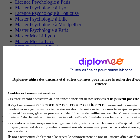
Licence Psychologie à Paris
Master Psychologie à Lyon
Licence Psychologie à Toulouse
Master Psychologie à Lille
Master Psychologie à Montpellier
Master Psychologie à Paris
Master Meef à Lyon
Master Meef à Paris
BTS Tourisme à Bordeaux
BTS Tourisme à Lyon
BTS Tourisme à Paris
BTS Tourisme à Toulouse
Licence Psychologie à Lille
Master Informatique à Paris
Diplomeo utilise des traceurs et d’autres données pour rendre la recherche d’éco
BTS Communication à Bordeaux
efficace.
Master Psychologie à Angers
BTS Communication à Lyon
Cookies strictement nécessaires
BTS Ndrc à Lyon
Ces traceurs sont nécessaires au bon fonctionnement de nos services et
ne peuvent pas être 
de l'ensemble des cookies ou traceurs
Il s'agit notamment
permettant de maintenir 
Les intitulés de diplôme par alternance
pendant sa navigation sur le site, de stocker des informations temporaires telles que les préf
ou les offres vues, gérer les processus d'identification de l'utilisateur, vérifier s'il est conn
les plus recherchés
la sécurité du site web en détectant les tentatives d'accès frauduleux ou les violations de sécu
Ces cookies ou traceurs permettent également de piloter et suivre les sources d'acquisition d'
unique permettant de comprendre comment nos utilisateurs naviguent sur nos sites et nos ap
sources de trafic.
BTS Esf en alternance
Ils nous permettent également d’observer le comportement de nos utilisateurs afin d'amélior
BTS Dietetique en alternance