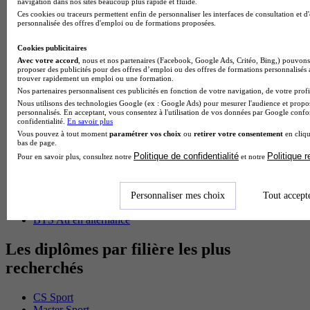
navigation dans nos sites beaucoup plus rapide et fluide.
BTS Mco en alternance
Ces cookies ou traceurs permettent enfin de personnaliser les interfaces de consultation et d
BTS Pi en alternance
personnalisée des offres d'emploi ou de formations proposées.
BTS Sp3s en alternance
Master CCA en alternance
Cookies publicitaires
BTS Ndrc en alternance
Avec votre accord
, nous et nos partenaires (Facebook, Google Ads, Critéo, Bing,) pouvons 
BTS Sam en alternance
proposer des publicités pour des offres d’emploi ou des offres de formations personnalisés
trouver rapidement un emploi ou une formation.
Cap Fleuriste en alternance
Nos partenaires personnalisent ces publicités en fonction de votre navigation, de votre profil
BTS Sio en alternance
Nous utilisons des technologies Google (ex : Google Ads) pour mesurer l'audience et propos
MSc Marketing Digital en alternance
personnalisés. En acceptant, vous consentez à l'utilisation de vos données par Google conf
BTS Gpme en alternance
confidentialité.
En savoir plus
Cap Electricien en alternance
Vous pouvez à tout moment
paramétrer vos choix
ou
retirer votre consentement
en cliqu
bas de page.
BTS Gpn en alternance
Politique de confidentialité
Politique 
BTS Domotique en alternance
Pour en savoir plus, consultez notre
et notre
BAC Pro Agora en alternance
BTS Sta en alternance
BTS Iris en alternance
Personnaliser mes choix
Tout accept
BTS Tpl en alternance
BTS Ati en alternance
Les diplômes par filière les plus
recherchés
CS Sport
Master Sport