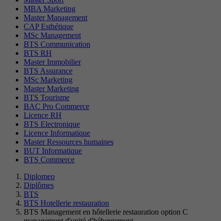
MBA Marketing
Master Management
CAP Esthétique
MSc Management
BTS Communication
BTS RH
Master Immobilier
BTS Assurance
MSc Marketing
Master Marketing
BTS Tourisme
BAC Pro Commerce
Licence RH
BTS Electronique
Licence Informatique
Master Ressources humaines
BUT Informatique
BTS Commerce
Diplomeo
Diplômes
BTS
BTS Hotellerie restauration
BTS Management en hôtellerie restauration option C
management d'unité d'hébergement