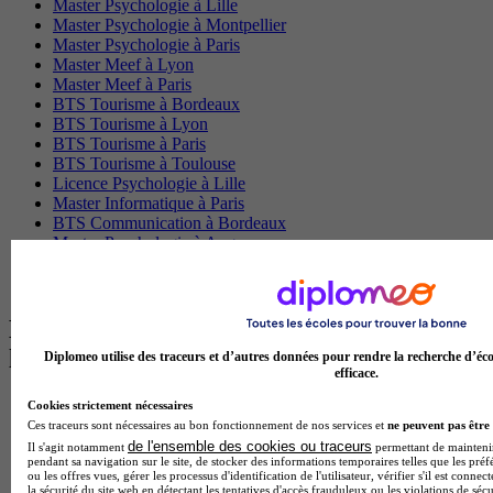
Master Psychologie à Lille
Master Psychologie à Montpellier
Master Psychologie à Paris
Master Meef à Lyon
Master Meef à Paris
BTS Tourisme à Bordeaux
BTS Tourisme à Lyon
BTS Tourisme à Paris
BTS Tourisme à Toulouse
Licence Psychologie à Lille
Master Informatique à Paris
BTS Communication à Bordeaux
Master Psychologie à Angers
BTS Communication à Lyon
BTS Ndrc à Lyon
Les intitulés de diplôme par alternance
les plus recherchés
Diplomeo utilise des traceurs et d’autres données pour rendre la recherche d’éco
efficace.
BTS Esf en alternance
Cookies strictement nécessaires
BTS Dietetique en alternance
Ces traceurs sont nécessaires au bon fonctionnement de nos services et
ne peuvent pas être 
BTS Mco en alternance
de l'ensemble des cookies ou traceurs
Il s'agit notamment
permettant de maintenir 
pendant sa navigation sur le site, de stocker des informations temporaires telles que les préf
BTS Pi en alternance
ou les offres vues, gérer les processus d'identification de l'utilisateur, vérifier s'il est conn
BTS Sp3s en alternance
la sécurité du site web en détectant les tentatives d'accès frauduleux ou les violations de sécu