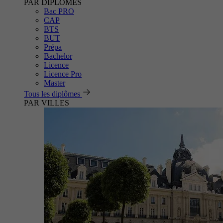
PAR DIPLÔMES
Bac PRO
CAP
BTS
BUT
Prépa
Bachelor
Licence
Licence Pro
Master
Tous les diplômes
PAR VILLES