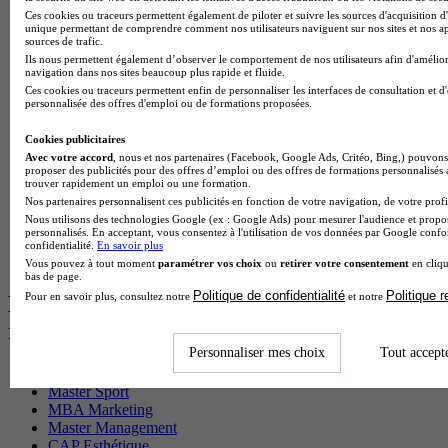
Master CCA en alternance
Ces cookies ou traceurs permettent également de piloter et suivre les sources d'acquisition d'
BTS Ndrc en alternance
unique permettant de comprendre comment nos utilisateurs naviguent sur nos sites et nos ap
sources de trafic.
BTS Sam en alternance
Ils nous permettent également d’observer le comportement de nos utilisateurs afin d'amélior
Cap Fleuriste en alternance
navigation dans nos sites beaucoup plus rapide et fluide.
BTS Sio en alternance
Ces cookies ou traceurs permettent enfin de personnaliser les interfaces de consultation et d
MSc Marketing Digital en alternance
personnalisée des offres d'emploi ou de formations proposées.
BTS Gpme en alternance
Cap Electricien en alternance
Cookies publicitaires
BTS Gpn en alternance
Avec votre accord
, nous et nos partenaires (Facebook, Google Ads, Critéo, Bing,) pouvons 
proposer des publicités pour des offres d’emploi ou des offres de formations personnalisés
BTS Domotique en alternance
trouver rapidement un emploi ou une formation.
BAC Pro Agora en alternance
Nos partenaires personnalisent ces publicités en fonction de votre navigation, de votre profil
BTS Sta en alternance
Nous utilisons des technologies Google (ex : Google Ads) pour mesurer l'audience et propos
BTS Iris en alternance
personnalisés. En acceptant, vous consentez à l'utilisation de vos données par Google conf
BTS Tpl en alternance
confidentialité.
En savoir plus
BTS Ati en alternance
Vous pouvez à tout moment
paramétrer vos choix
ou
retirer votre consentement
en cliqu
bas de page.
Politique de confidentialité
Politique 
Pour en savoir plus, consultez notre
et notre
Les diplômes par filière les plus
recherchés
Personnaliser mes choix
Tout accept
CS Sport
Master Sport
MBA Marketing
Master Management
CAP Esthétique