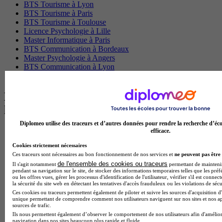
BTS Tourisme à Lyon
BTS Tourisme à Paris
BTS Tourisme à Toulouse
Licence Psychologie à Lille
Master Informatique à Paris
BTS Communication à Bordeaux
Master Psychologie à Angers
BTS Communication à Lyon
BTS Ndrc à Lyon
Les intitulés de diplôme par alternance
les plus recherchés
Diplomeo utilise des traceurs et d’autres données pour rendre la recherche d’éco
BTS Esf en alternance
efficace.
BTS Dietetique en alternance
Cookies strictement nécessaires
BTS Mco en alternance
Ces traceurs sont nécessaires au bon fonctionnement de nos services et
ne peuvent pas être 
BTS Pi en alternance
de l'ensemble des cookies ou traceurs
Il s'agit notamment
permettant de maintenir 
BTS Sp3s en alternance
pendant sa navigation sur le site, de stocker des informations temporaires telles que les préf
Master CCA en alternance
ou les offres vues, gérer les processus d'identification de l'utilisateur, vérifier s'il est conn
la sécurité du site web en détectant les tentatives d'accès frauduleux ou les violations de sécu
BTS Ndrc en alternance
Ces cookies ou traceurs permettent également de piloter et suivre les sources d'acquisition d'
BTS Sam en alternance
unique permettant de comprendre comment nos utilisateurs naviguent sur nos sites et nos ap
Cap Fleuriste en alternance
sources de trafic.
BTS Sio en alternance
Ils nous permettent également d’observer le comportement de nos utilisateurs afin d'amélior
MSc Marketing Digital en alternance
navigation dans nos sites beaucoup plus rapide et fluide.