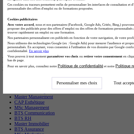
BTS Gpme en alternance
Ces cookies ou traceurs permettent enfin de personnaliser les interfaces de consultation et d
personnalisée des offres d'emploi ou de formations proposées.
Cap Electricien en alternance
BTS Gpn en alternance
Cookies publicitaires
BTS Domotique en alternance
Avec votre accord
, nous et nos partenaires (Facebook, Google Ads, Critéo, Bing,) pouvons 
BAC Pro Agora en alternance
proposer des publicités pour des offres d’emploi ou des offres de formations personnalisés
BTS Sta en alternance
trouver rapidement un emploi ou une formation.
BTS Iris en alternance
Nos partenaires personnalisent ces publicités en fonction de votre navigation, de votre profil
BTS Tpl en alternance
Nous utilisons des technologies Google (ex : Google Ads) pour mesurer l'audience et propos
BTS Ati en alternance
personnalisés. En acceptant, vous consentez à l'utilisation de vos données par Google conf
confidentialité.
En savoir plus
Vous pouvez à tout moment
paramétrer vos choix
ou
retirer votre consentement
en cliqu
Les diplômes par filière les plus
bas de page.
Politique de confidentialité
Politique 
recherchés
Pour en savoir plus, consultez notre
et notre
CS Sport
Personnaliser mes choix
Tout accept
Master Sport
MBA Marketing
Master Management
CAP Esthétique
MSc Management
BTS Communication
BTS RH
Master Immobilier
BTS Assurance