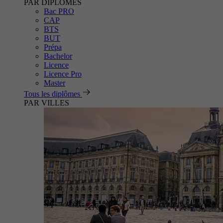
PAR DIPLÔMES
Bac PRO
CAP
BTS
BUT
Prépa
Bachelor
Licence
Licence Pro
Master
Tous les diplômes
PAR VILLES