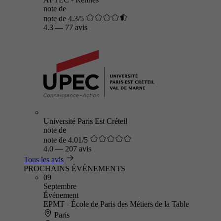
note de
note de 4.3/5
4.3
—
77 avis
Université Paris Est Créteil
note de
note de 4.01/5
4.0
—
207 avis
Tous les avis
PROCHAINS ÉVÈNEMENTS
09
Septembre
Événement
EPMT - École de Paris des Métiers de la Table
Paris