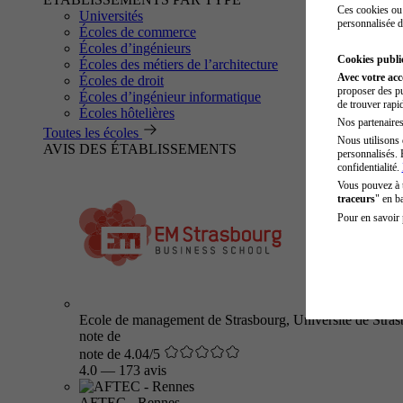
Ces cookies ou 
Universités
personnalisée d
Écoles de commerce
Écoles d’ingénieurs
Cookies public
Écoles des métiers de l’architecture
Avec votre ac
Écoles de droit
proposer des pu
Écoles d’ingénieur informatique
de trouver rapi
Écoles hôtelières
Nos partenaires 
Toutes les écoles
Nous utilisons 
AVIS DES ÉTABLISSEMENTS
personnalisés. 
confidentialité.
Vous pouvez à
traceurs
" en b
Pour en savoir 
Ecole de management de Strasbourg, Université de Stra
note de
note de 4.04/5
4.0
—
173 avis
AFTEC - Rennes