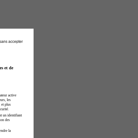
sans accepter
es et de
ateur active
urs, les
 et plus
curité.
t un identifiant
ion des
endre la