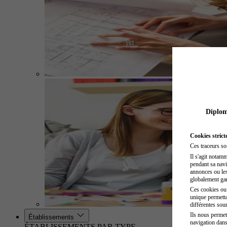
Diplome
Cookies strict
Ces traceurs so
Il s'agit notam
pendant sa navig
annonces ou les 
globalement gara
Ces cookies ou t
unique permetta
différentes sour
Ils nous permet
Établissements
navigation dans
ÉTABLISSEMENTS PAR TYPE