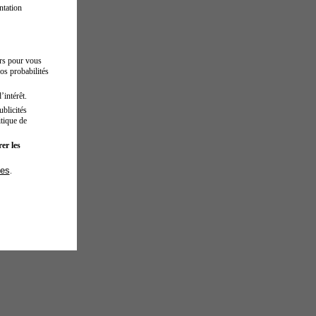
ntation
urs pour vous
os probabilités
’intérêt.
blicités
tique de
er les
ies
.