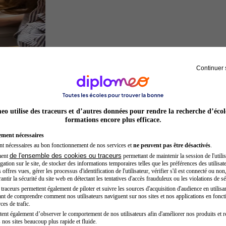
Continuer 
Architecte
o utilise des traceurs et d’autres données pour rendre la recherche d’écol
formations encore plus efficace.
ement nécessaires
nt nécessaires au bon fonctionnement de nos services et
ne peuvent pas être désactivés
.
de l'ensemble des cookies ou traceurs
ment
permettant de maintenir la session de l'utilis
ation sur le site, de stocker des informations temporaires telles que les préférences des utilisate
offres vues, gérer les processus d'identification de l'utilisateur, vérifier s'il est connecté ou non,
ntir la sécurité du site web en détectant les tentatives d'accès frauduleux ou les violations de sé
raceurs permettent également de piloter et suivre les sources d'acquisition d'audience en utilisan
nt de comprendre comment nos utilisateurs naviguent sur nos sites et nos applications en fonct
Auxiliaire de puériculture
ces de trafic.
tent également d’observer le comportement de nos utilisateurs afin d'améliorer nos produits et r
 nos sites beaucoup plus rapide et fluide.