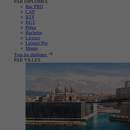
PAR DIPLÔMES
Bac PRO
CAP
BTS
BUT
Prépa
Bachelor
Licence
Licence Pro
Master
Tous les diplômes
PAR VILLES