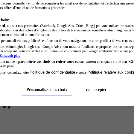
traceurs permettent enfin de personnaliser les interfaces de consultation et d'effectuer une prése
es offres d'emploi ou de formations proposées.
itaires
cord
, nous et nos partenaires (Facebook, Google Ads, Critéo, Bing,) pouvons utiliser des trace
blicités pour des offres d’emploi ou des offres de formations personnalisés afin d’augmenter v
dement un emploi ou une formation.
personnalisent ces publicités en fonction de votre navigation, de votre profil et de vos centres d
des technologies Google (ex : Google Ads) pour mesurer l'audience et proposer des contenus/pu
En acceptant, vous consentez à l'utilisation de vos données par Google conformément à leur poli
En savoir plus
 tout moment
paramétrer vos choix
ou
retirer votre consentement
en cliquant sur le lien "
Gér
as de page.
Politique de confidentialité
Politique relative aux cook
plus, consultez notre
et notre
Personnaliser mes choix
Tout accepter
sbourg