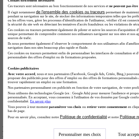
Cookies strictement nécessaires
Ces traceurs sont nécessaires au bon fonctionnement de nos services et
ne peuvent pas être 
BTS Esf en alternance
de l'ensemble des cookies ou traceurs
Il s'agit notamment
permettant de maintenir 
BTS Dietetique en alternance
pendant sa navigation sur le site, de stocker des informations temporaires telles que les préf
ou les offres vues, gérer les processus d'identification de l'utilisateur, vérifier s'il est conn
BTS Mco en alternance
la sécurité du site web en détectant les tentatives d'accès frauduleux ou les violations de sécu
BTS Pi en alternance
Ces cookies ou traceurs permettent également de piloter et suivre les sources d'acquisition d'
BTS Sp3s en alternance
unique permettant de comprendre comment nos utilisateurs naviguent sur nos sites et nos ap
Master CCA en alternance
sources de trafic.
BTS Ndrc en alternance
Ils nous permettent également d’observer le comportement de nos utilisateurs afin d'amélior
navigation dans nos sites beaucoup plus rapide et fluide.
BTS Sam en alternance
Ces cookies ou traceurs permettent enfin de personnaliser les interfaces de consultation et d
Cap Fleuriste en alternance
personnalisée des offres d'emploi ou de formations proposées.
BTS Sio en alternance
MSc Marketing Digital en alternance
Cookies publicitaires
BTS Gpme en alternance
Avec votre accord
, nous et nos partenaires (Facebook, Google Ads, Critéo, Bing,) pouvons 
Cap Electricien en alternance
proposer des publicités pour des offres d’emploi ou des offres de formations personnalisés
BTS Gpn en alternance
trouver rapidement un emploi ou une formation.
BTS Domotique en alternance
Nos partenaires personnalisent ces publicités en fonction de votre navigation, de votre profil
BAC Pro Agora en alternance
Nous utilisons des technologies Google (ex : Google Ads) pour mesurer l'audience et propos
personnalisés. En acceptant, vous consentez à l'utilisation de vos données par Google conf
BTS Sta en alternance
confidentialité.
En savoir plus
BTS Iris en alternance
Vous pouvez à tout moment
paramétrer vos choix
ou
retirer votre consentement
en cliqu
BTS Tpl en alternance
bas de page.
BTS Ati en alternance
Politique de confidentialité
Politique 
Pour en savoir plus, consultez notre
et notre
Les diplômes par filière les plus
Personnaliser mes choix
Tout accept
recherchés