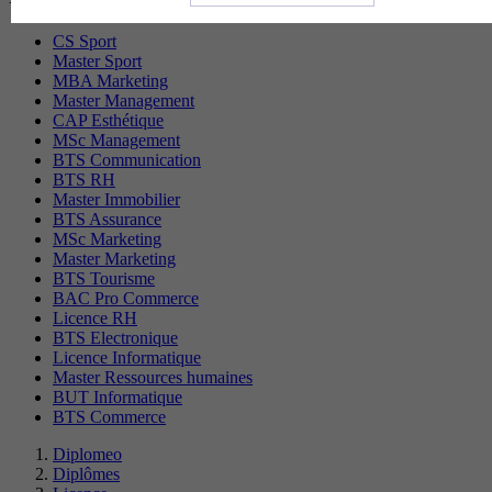
CS Sport
Master Sport
MBA Marketing
Master Management
CAP Esthétique
MSc Management
BTS Communication
BTS RH
Master Immobilier
BTS Assurance
MSc Marketing
Master Marketing
BTS Tourisme
BAC Pro Commerce
Licence RH
BTS Electronique
Licence Informatique
Master Ressources humaines
BUT Informatique
BTS Commerce
Diplomeo
Diplômes