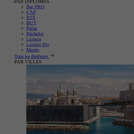
PAR DIPLÔMES
Bac PRO
CAP
BTS
BUT
Prépa
Bachelor
Licence
Licence Pro
Master
Tous les diplômes
PAR VILLES