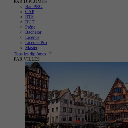
PAR DIPLÔMES
Bac PRO
CAP
BTS
BUT
Prépa
Bachelor
Licence
Licence Pro
Master
Tous les diplômes
PAR VILLES