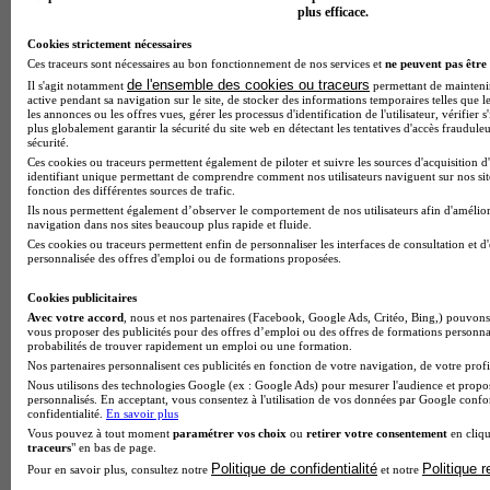
plus efficace.
Cookies strictement nécessaires
Ces traceurs sont nécessaires au bon fonctionnement de nos services et
ne peuvent pas être 
de l'ensemble des cookies ou traceurs
Il s'agit notamment
permettant de maintenir 
active pendant sa navigation sur le site, de stocker des informations temporaires telles que le
les annonces ou les offres vues, gérer les processus d'identification de l'utilisateur, vérifier s
plus globalement garantir la sécurité du site web en détectant les tentatives d'accès fraudule
sécurité.
Ces cookies ou traceurs permettent également de piloter et suivre les sources d'acquisition d
identifiant unique permettant de comprendre comment nos utilisateurs naviguent sur nos site
fonction des différentes sources de trafic.
Ils nous permettent également d’observer le comportement de nos utilisateurs afin d'amélior
navigation dans nos sites beaucoup plus rapide et fluide.
Ces cookies ou traceurs permettent enfin de personnaliser les interfaces de consultation et d
personnalisée des offres d'emploi ou de formations proposées.
Cookies publicitaires
Avec votre accord
, nous et nos partenaires (Facebook, Google Ads, Critéo, Bing,) pouvons 
vous proposer des publicités pour des offres d’emploi ou des offres de formations personna
probabilités de trouver rapidement un emploi ou une formation.
Nos partenaires personnalisent ces publicités en fonction de votre navigation, de votre profil
Nous utilisons des technologies Google (ex : Google Ads) pour mesurer l'audience et propos
Note de 2 sur 5
personnalisés. En acceptant, vous consentez à l'utilisation de vos données par Google conf
confidentialité.
En savoir plus
Vous pouvez à tout moment
paramétrer vos choix
ou
retirer votre consentement
en cliqu
traceurs
" en bas de page.
Politique de confidentialité
Politique 
Pour en savoir plus, consultez notre
et notre