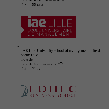
4.7
—
99 avis
IAE Lille University school of management - site du
vieux Lille
note de
note de 4.2/5
4.2
—
71 avis