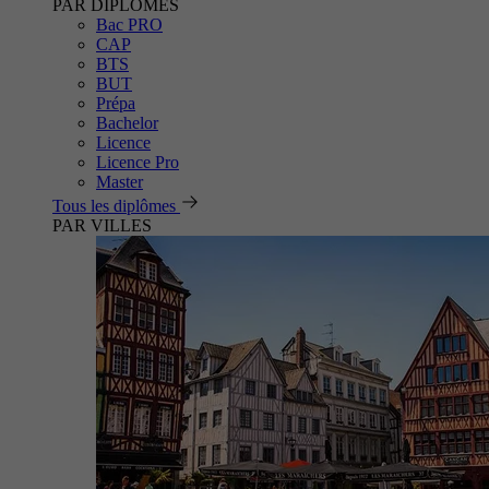
PAR DIPLÔMES
Bac PRO
CAP
BTS
BUT
Prépa
Bachelor
Licence
Licence Pro
Master
Tous les diplômes
PAR VILLES