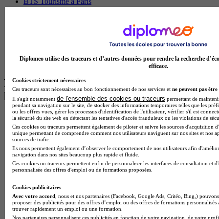
BTS Tourisme à Paris
BTS Tourisme à Toulouse
Licence Psychologie à Lille
Master Informatique à Paris
BTS Communication à Bordeaux
Master Psychologie à Angers
BTS Communication à Lyon
Diplomeo utilise des traceurs et d’autres données pour rendre la recherche d’éco
BTS Ndrc à Lyon
efficace.
Les intitulés de diplôme par alternance
Cookies strictement nécessaires
Ces traceurs sont nécessaires au bon fonctionnement de nos services et
ne peuvent pas être 
les plus recherchés
de l'ensemble des cookies ou traceurs
Il s'agit notamment
permettant de maintenir 
pendant sa navigation sur le site, de stocker des informations temporaires telles que les préf
ou les offres vues, gérer les processus d'identification de l'utilisateur, vérifier s'il est conn
BTS Esf en alternance
la sécurité du site web en détectant les tentatives d'accès frauduleux ou les violations de sécu
BTS Dietetique en alternance
Ces cookies ou traceurs permettent également de piloter et suivre les sources d'acquisition d'
unique permettant de comprendre comment nos utilisateurs naviguent sur nos sites et nos ap
BTS Mco en alternance
sources de trafic.
BTS Pi en alternance
Ils nous permettent également d’observer le comportement de nos utilisateurs afin d'amélior
BTS Sp3s en alternance
navigation dans nos sites beaucoup plus rapide et fluide.
Master CCA en alternance
Ces cookies ou traceurs permettent enfin de personnaliser les interfaces de consultation et d
BTS Ndrc en alternance
personnalisée des offres d'emploi ou de formations proposées.
BTS Sam en alternance
Cap Fleuriste en alternance
Cookies publicitaires
BTS Sio en alternance
Avec votre accord
, nous et nos partenaires (Facebook, Google Ads, Critéo, Bing,) pouvons 
proposer des publicités pour des offres d’emploi ou des offres de formations personnalisés
MSc Marketing Digital en alternance
trouver rapidement un emploi ou une formation.
BTS Gpme en alternance
Nos partenaires personnalisent ces publicités en fonction de votre navigation, de votre profil