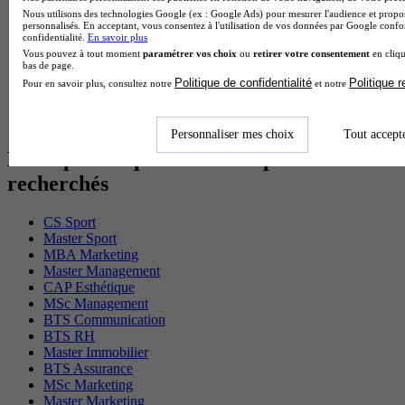
Cap Electricien en alternance
Nous utilisons des technologies Google (ex : Google Ads) pour mesurer l'audience et propos
BTS Gpn en alternance
personnalisés. En acceptant, vous consentez à l'utilisation de vos données par Google conf
confidentialité.
En savoir plus
BTS Domotique en alternance
Vous pouvez à tout moment
paramétrer vos choix
ou
retirer votre consentement
en cliqu
BAC Pro Agora en alternance
bas de page.
BTS Sta en alternance
Politique de confidentialité
Politique 
Pour en savoir plus, consultez notre
et notre
BTS Iris en alternance
BTS Tpl en alternance
BTS Ati en alternance
Personnaliser mes choix
Tout accept
Les diplômes par filière les plus
recherchés
CS Sport
Master Sport
MBA Marketing
Master Management
CAP Esthétique
MSc Management
BTS Communication
BTS RH
Master Immobilier
BTS Assurance
MSc Marketing
Master Marketing