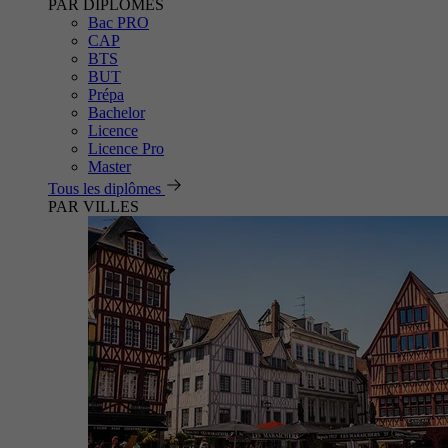
PAR DIPLÔMES
Bac PRO
CAP
BTS
BUT
Prépa
Bachelor
Licence
Licence Pro
Master
Tous les diplômes
PAR VILLES