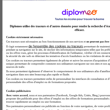
BTS Tourisme à Paris
BTS Tourisme à Toulouse
Licence Psychologie à Lille
Master Informatique à Paris
BTS Communication à Bordeaux
Master Psychologie à Angers
Diplomeo utilise des traceurs et d’autres données pour rendre la recherche d’éco
BTS Communication à Lyon
efficace.
BTS Ndrc à Lyon
Cookies strictement nécessaires
Les intitulés de diplôme par alternance
Ces traceurs sont nécessaires au bon fonctionnement de nos services et
ne peuvent pas être 
de l'ensemble des cookies ou traceurs
Il s'agit notamment
permettant de maintenir 
les plus recherchés
pendant sa navigation sur le site, de stocker des informations temporaires telles que les préf
ou les offres vues, gérer les processus d'identification de l'utilisateur, vérifier s'il est conn
la sécurité du site web en détectant les tentatives d'accès frauduleux ou les violations de sécu
BTS Esf en alternance
Ces cookies ou traceurs permettent également de piloter et suivre les sources d'acquisition d'
BTS Dietetique en alternance
unique permettant de comprendre comment nos utilisateurs naviguent sur nos sites et nos ap
sources de trafic.
BTS Mco en alternance
Ils nous permettent également d’observer le comportement de nos utilisateurs afin d'amélior
BTS Pi en alternance
navigation dans nos sites beaucoup plus rapide et fluide.
BTS Sp3s en alternance
Ces cookies ou traceurs permettent enfin de personnaliser les interfaces de consultation et d
Master CCA en alternance
personnalisée des offres d'emploi ou de formations proposées.
BTS Ndrc en alternance
BTS Sam en alternance
Cookies publicitaires
Cap Fleuriste en alternance
Avec votre accord
, nous et nos partenaires (Facebook, Google Ads, Critéo, Bing,) pouvons 
BTS Sio en alternance
proposer des publicités pour des offres d’emploi ou des offres de formations personnalisés
trouver rapidement un emploi ou une formation.
MSc Marketing Digital en alternance
Nos partenaires personnalisent ces publicités en fonction de votre navigation, de votre profil
BTS Gpme en alternance