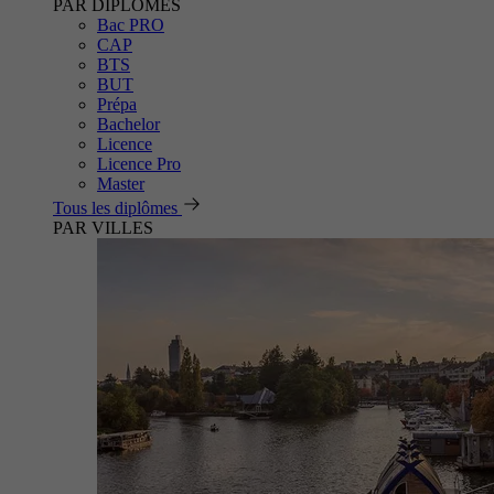
PAR DIPLÔMES
Bac PRO
CAP
BTS
BUT
Prépa
Bachelor
Licence
Licence Pro
Master
Tous les diplômes
PAR VILLES