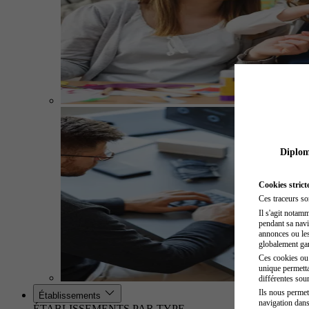
Diplome
Cookies strict
Ces traceurs so
Il s'agit notam
pendant sa navig
annonces ou les 
globalement gara
Ces cookies ou t
unique permetta
différentes sour
Ils nous permet
Établissements
navigation dans
ÉTABLISSEMENTS PAR TYPE