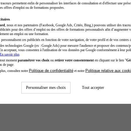
traceurs permettent enfin de personnaliser les interfaces de consultation et d'effectuer une prése
es offres d'emploi ou de formations proposées.
itaires
cord
, nous et nos partenaires (Facebook, Google Ads, Critéo, Bing,) pouvons utiliser des trace
blicités pour des offres d’emploi ou des offres de formations personnalisés afin d’augmenter v
dement un emploi ou une formation.
personnalisent ces publicités en fonction de votre navigation, de votre profil et de vos centres d
des technologies Google (ex : Google Ads) pour mesurer l'audience et proposer des contenus/pu
En acceptant, vous consentez à l'utilisation de vos données par Google conformément à leur poli
En savoir plus
 tout moment
paramétrer vos choix
ou
retirer votre consentement
en cliquant sur le lien "
Gér
as de page.
Politique de confidentialité
Politique relative aux cook
plus, consultez notre
et notre
Personnaliser mes choix
Tout accepter