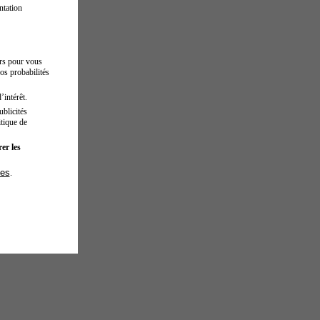
ntation
urs pour vous
os probabilités
’intérêt.
blicités
tique de
er les
ies
.