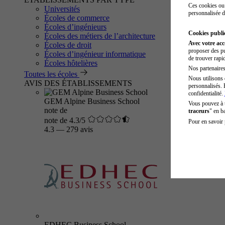
Ces cookies ou 
Universités
personnalisée d
Écoles de commerce
Écoles d’ingénieurs
Cookies public
Écoles des métiers de l’architecture
Avec votre ac
Écoles de droit
proposer des pu
Écoles d’ingénieur informatique
de trouver rapi
Écoles hôtelières
Nos partenaires 
Toutes les écoles
Nous utilisons 
AVIS DES ÉTABLISSEMENTS
personnalisés. 
confidentialité.
GEM Alpine Business School
Vous pouvez à
note de
traceurs
" en b
note de 4.3/5
Pour en savoir 
4.3
—
279 avis
EDHEC Business School