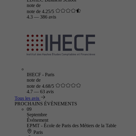
note de
note de 4.25/5
4.3
—
386 avis
IHECF - Paris
note de
note de 4.68/5
4.7
—
63 avis
Tous les avis
PROCHAINS ÉVÈNEMENTS
09
Septembre
Événement
EPMT - École de Paris des Métiers de la Table
Paris