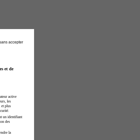
sans accepter
es et de
ateur active
urs, les
 et plus
curité.
t un identifiant
ion des
endre la