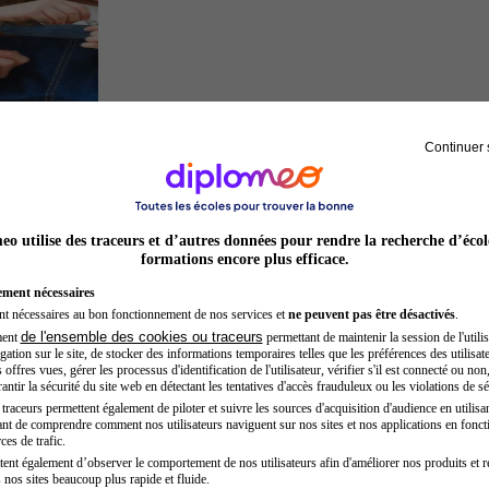
Continuer 
Auxiliaire de puériculture
o utilise des traceurs et d’autres données pour rendre la recherche d’écol
formations encore plus efficace.
ement nécessaires
nt nécessaires au bon fonctionnement de nos services et
ne peuvent pas être désactivés
.
de l'ensemble des cookies ou traceurs
ment
permettant de maintenir la session de l'utilis
ation sur le site, de stocker des informations temporaires telles que les préférences des utilisate
offres vues, gérer les processus d'identification de l'utilisateur, vérifier s'il est connecté ou non,
ntir la sécurité du site web en détectant les tentatives d'accès frauduleux ou les violations de sé
raceurs permettent également de piloter et suivre les sources d'acquisition d'audience en utilisan
nt de comprendre comment nos utilisateurs naviguent sur nos sites et nos applications en fonct
Développeur web
ces de trafic.
tent également d’observer le comportement de nos utilisateurs afin d'améliorer nos produits et r
 nos sites beaucoup plus rapide et fluide.