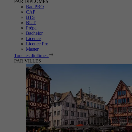
PAR DIPLÔMES
Bac PRO
CAP
BTS
BUT
Prépa
Bachelor
Licence
Licence Pro
Master
Tous les diplômes
PAR VILLES