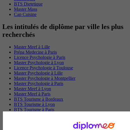
BTS Dietetique
Master Mass
Cap Cuisine
Les intitulés de diplôme par ville les plus
recherchés
Master Meef à Lille
Prépa Medecine à Paris
Licence Psychologie à Paris
Master Psychologie à Lyon
Licence Psychologie à Toulouse
Master Psychologie à Lille
Master Psychologie à Montpellier
Master Psychologie à Paris
Master Meef à Lyon
Master Meef à Paris
BTS Tourisme à Bordeaux
BTS Tourisme à Lyon
BTS Tourisme à Paris
BTS Tourisme à Toulouse
Licence Psychologie à Lille
Master Informatique à Paris