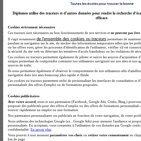
BTS Communication à Bordeaux
Master Psychologie à Angers
BTS Communication à Lyon
Diplomeo utilise des traceurs et d’autres données pour rendre la recherche d’éco
BTS Ndrc à Lyon
efficace.
Cookies strictement nécessaires
Les intitulés de diplôme par alternance
Ces traceurs sont nécessaires au bon fonctionnement de nos services et
ne peuvent pas être 
les plus recherchés
de l'ensemble des cookies ou traceurs
Il s'agit notamment
permettant de maintenir 
pendant sa navigation sur le site, de stocker des informations temporaires telles que les préf
ou les offres vues, gérer les processus d'identification de l'utilisateur, vérifier s'il est conn
la sécurité du site web en détectant les tentatives d'accès frauduleux ou les violations de sécu
BTS Esf en alternance
Ces cookies ou traceurs permettent également de piloter et suivre les sources d'acquisition d'
BTS Dietetique en alternance
unique permettant de comprendre comment nos utilisateurs naviguent sur nos sites et nos ap
BTS Mco en alternance
sources de trafic.
BTS Pi en alternance
Ils nous permettent également d’observer le comportement de nos utilisateurs afin d'amélior
BTS Sp3s en alternance
navigation dans nos sites beaucoup plus rapide et fluide.
Master CCA en alternance
Ces cookies ou traceurs permettent enfin de personnaliser les interfaces de consultation et d
personnalisée des offres d'emploi ou de formations proposées.
BTS Ndrc en alternance
BTS Sam en alternance
Cookies publicitaires
Cap Fleuriste en alternance
Avec votre accord
, nous et nos partenaires (Facebook, Google Ads, Critéo, Bing,) pouvons 
BTS Sio en alternance
proposer des publicités pour des offres d’emploi ou des offres de formations personnalisés
MSc Marketing Digital en alternance
trouver rapidement un emploi ou une formation.
BTS Gpme en alternance
Nos partenaires personnalisent ces publicités en fonction de votre navigation, de votre profil
Cap Electricien en alternance
Nous utilisons des technologies Google (ex : Google Ads) pour mesurer l'audience et propos
personnalisés. En acceptant, vous consentez à l'utilisation de vos données par Google conf
BTS Gpn en alternance
confidentialité.
En savoir plus
BTS Domotique en alternance
Vous pouvez à tout moment
paramétrer vos choix
ou
retirer votre consentement
en cliqu
BAC Pro Agora en alternance
bas de page.