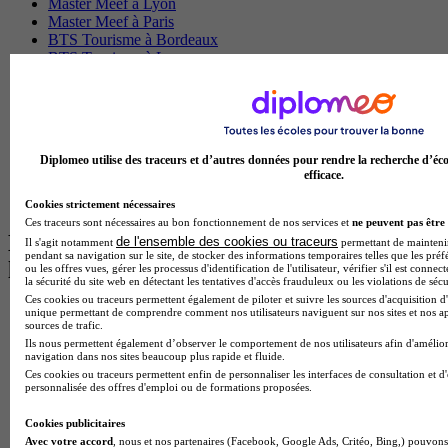
Master Meef à Lyon
Master Meef à Paris
BTS Tourisme à Bordeaux
BTS Tourisme à Lyon
BTS Tourisme à Paris
BTS Tourisme à Toulouse
Licence Psychologie à Lille
Master Informatique à Paris
BTS Communication à Bordeaux
Diplomeo utilise des traceurs et d’autres données pour rendre la recherche d’éco
Master Psychologie à Angers
efficace.
BTS Communication à Lyon
BTS Ndrc à Lyon
Cookies strictement nécessaires
Ces traceurs sont nécessaires au bon fonctionnement de nos services et
ne peuvent pas être 
Les intitulés de diplôme par alternance
de l'ensemble des cookies ou traceurs
Il s'agit notamment
permettant de maintenir 
pendant sa navigation sur le site, de stocker des informations temporaires telles que les préf
les plus recherchés
ou les offres vues, gérer les processus d'identification de l'utilisateur, vérifier s'il est conn
la sécurité du site web en détectant les tentatives d'accès frauduleux ou les violations de sécu
Ces cookies ou traceurs permettent également de piloter et suivre les sources d'acquisition d'
BTS Esf en alternance
unique permettant de comprendre comment nos utilisateurs naviguent sur nos sites et nos ap
sources de trafic.
BTS Dietetique en alternance
Ils nous permettent également d’observer le comportement de nos utilisateurs afin d'amélior
BTS Mco en alternance
navigation dans nos sites beaucoup plus rapide et fluide.
BTS Pi en alternance
Ces cookies ou traceurs permettent enfin de personnaliser les interfaces de consultation et d
BTS Sp3s en alternance
personnalisée des offres d'emploi ou de formations proposées.
Master CCA en alternance
BTS Ndrc en alternance
Cookies publicitaires
BTS Sam en alternance
Avec votre accord
, nous et nos partenaires (Facebook, Google Ads, Critéo, Bing,) pouvons 