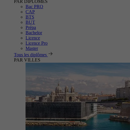
PAR DIPLÔMES
Bac PRO
CAP
BTS
BUT
Prépa
Bachelor
Licence
Licence Pro
Master
Tous les diplômes
PAR VILLES