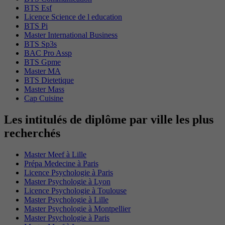
BTS Esf
Licence Science de l education
BTS Pi
Master International Business
BTS Sp3s
BAC Pro Assp
BTS Gpme
Master MA
BTS Dietetique
Master Mass
Cap Cuisine
Les intitulés de diplôme par ville les plus
recherchés
Master Meef à Lille
Prépa Medecine à Paris
Licence Psychologie à Paris
Master Psychologie à Lyon
Licence Psychologie à Toulouse
Master Psychologie à Lille
Master Psychologie à Montpellier
Master Psychologie à Paris