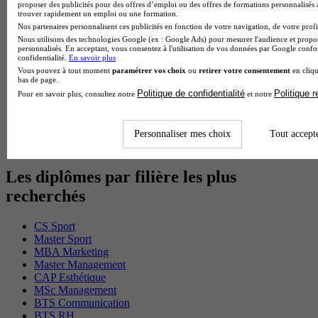
proposer des publicités pour des offres d’emploi ou des offres de formations personnalisés
Cap Fleuriste en alternance
trouver rapidement un emploi ou une formation.
BTS Sio en alternance
Nos partenaires personnalisent ces publicités en fonction de votre navigation, de votre profil
MSc Marketing Digital en alternance
Nous utilisons des technologies Google (ex : Google Ads) pour mesurer l'audience et propos
BTS Gpme en alternance
personnalisés. En acceptant, vous consentez à l'utilisation de vos données par Google conf
Cap Electricien en alternance
confidentialité.
En savoir plus
BTS Gpn en alternance
Vous pouvez à tout moment
paramétrer vos choix
ou
retirer votre consentement
en cliqu
bas de page.
BTS Domotique en alternance
Politique de confidentialité
Politique 
Pour en savoir plus, consultez notre
et notre
BAC Pro Agora en alternance
BTS Sta en alternance
BTS Iris en alternance
BTS Tpl en alternance
Personnaliser mes choix
Tout accept
BTS Ati en alternance
Les diplômes par filière les plus
recherchés
CS Sport
Master Sport
MBA Marketing
Master Management
CAP Esthétique
MSc Management
BTS Communication
BTS RH