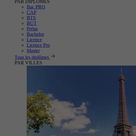
PAR DIPLÔMES
Bac PRO
CAP
BTS
BUT
Prépa
Bachelor
Licence
Licence Pro
Master
Tous les diplômes
PAR VILLES