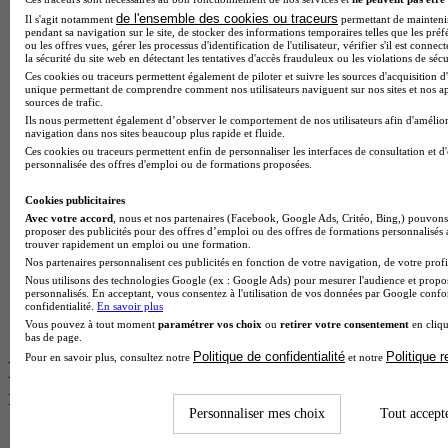
BTS Dietetique en alternance
de l'ensemble des cookies ou traceurs
Il s'agit notamment
permettant de maintenir 
BTS Mco en alternance
pendant sa navigation sur le site, de stocker des informations temporaires telles que les préf
BTS Pi en alternance
ou les offres vues, gérer les processus d'identification de l'utilisateur, vérifier s'il est conn
BTS Sp3s en alternance
la sécurité du site web en détectant les tentatives d'accès frauduleux ou les violations de sécu
Master CCA en alternance
Ces cookies ou traceurs permettent également de piloter et suivre les sources d'acquisition d'
unique permettant de comprendre comment nos utilisateurs naviguent sur nos sites et nos ap
BTS Ndrc en alternance
sources de trafic.
BTS Sam en alternance
Ils nous permettent également d’observer le comportement de nos utilisateurs afin d'amélior
Cap Fleuriste en alternance
navigation dans nos sites beaucoup plus rapide et fluide.
BTS Sio en alternance
Ces cookies ou traceurs permettent enfin de personnaliser les interfaces de consultation et d
personnalisée des offres d'emploi ou de formations proposées.
MSc Marketing Digital en alternance
BTS Gpme en alternance
Cookies publicitaires
Cap Electricien en alternance
Avec votre accord
, nous et nos partenaires (Facebook, Google Ads, Critéo, Bing,) pouvons 
BTS Gpn en alternance
proposer des publicités pour des offres d’emploi ou des offres de formations personnalisés
BTS Domotique en alternance
trouver rapidement un emploi ou une formation.
BAC Pro Agora en alternance
Nos partenaires personnalisent ces publicités en fonction de votre navigation, de votre profil
BTS Sta en alternance
Nous utilisons des technologies Google (ex : Google Ads) pour mesurer l'audience et propos
BTS Iris en alternance
personnalisés. En acceptant, vous consentez à l'utilisation de vos données par Google conf
confidentialité.
En savoir plus
BTS Tpl en alternance
Vous pouvez à tout moment
paramétrer vos choix
ou
retirer votre consentement
en cliqu
BTS Ati en alternance
bas de page.
Politique de confidentialité
Politique 
Pour en savoir plus, consultez notre
et notre
Les diplômes par filière les plus
recherchés
Personnaliser mes choix
Tout accept
CS Sport