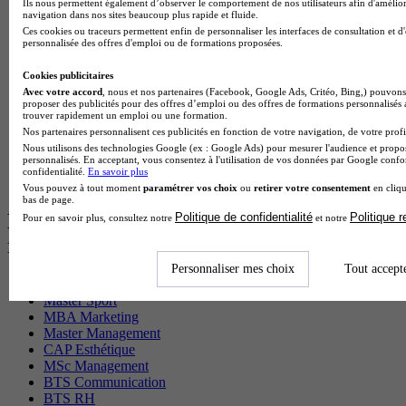
Cap Fleuriste en alternance
Ils nous permettent également d’observer le comportement de nos utilisateurs afin d'amélior
navigation dans nos sites beaucoup plus rapide et fluide.
BTS Sio en alternance
Ces cookies ou traceurs permettent enfin de personnaliser les interfaces de consultation et d
MSc Marketing Digital en alternance
personnalisée des offres d'emploi ou de formations proposées.
BTS Gpme en alternance
Cap Electricien en alternance
Cookies publicitaires
BTS Gpn en alternance
Avec votre accord
, nous et nos partenaires (Facebook, Google Ads, Critéo, Bing,) pouvons 
BTS Domotique en alternance
proposer des publicités pour des offres d’emploi ou des offres de formations personnalisés
trouver rapidement un emploi ou une formation.
BAC Pro Agora en alternance
Nos partenaires personnalisent ces publicités en fonction de votre navigation, de votre profil
BTS Sta en alternance
Nous utilisons des technologies Google (ex : Google Ads) pour mesurer l'audience et propos
BTS Iris en alternance
personnalisés. En acceptant, vous consentez à l'utilisation de vos données par Google conf
BTS Tpl en alternance
confidentialité.
En savoir plus
BTS Ati en alternance
Vous pouvez à tout moment
paramétrer vos choix
ou
retirer votre consentement
en cliqu
bas de page.
Les diplômes par filière les plus
Politique de confidentialité
Politique 
Pour en savoir plus, consultez notre
et notre
recherchés
Personnaliser mes choix
Tout accept
CS Sport
Master Sport
MBA Marketing
Master Management
CAP Esthétique
MSc Management
BTS Communication
BTS RH