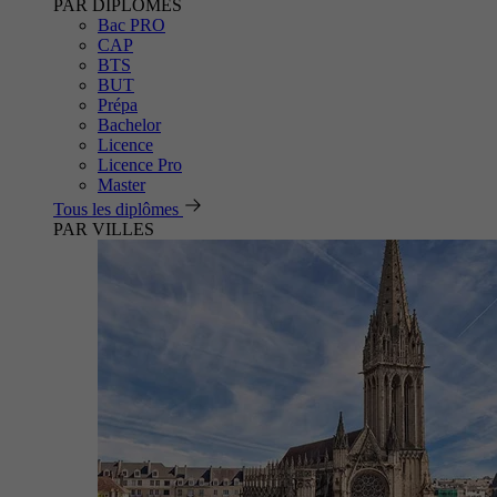
PAR DIPLÔMES
Bac PRO
CAP
BTS
BUT
Prépa
Bachelor
Licence
Licence Pro
Master
Tous les diplômes
PAR VILLES