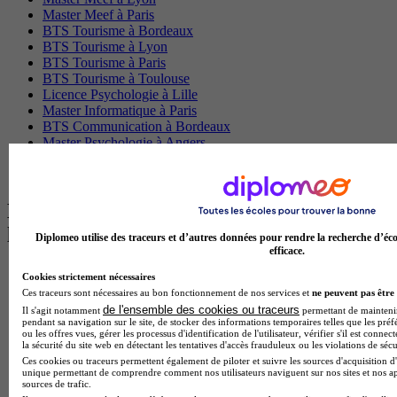
Master Meef à Paris
BTS Tourisme à Bordeaux
BTS Tourisme à Lyon
BTS Tourisme à Paris
BTS Tourisme à Toulouse
Licence Psychologie à Lille
Master Informatique à Paris
BTS Communication à Bordeaux
Master Psychologie à Angers
BTS Communication à Lyon
BTS Ndrc à Lyon
Les intitulés de diplôme par alternance
les plus recherchés
Diplomeo utilise des traceurs et d’autres données pour rendre la recherche d’éco
efficace.
BTS Esf en alternance
Cookies strictement nécessaires
BTS Dietetique en alternance
Ces traceurs sont nécessaires au bon fonctionnement de nos services et
ne peuvent pas être 
BTS Mco en alternance
de l'ensemble des cookies ou traceurs
Il s'agit notamment
permettant de maintenir 
BTS Pi en alternance
pendant sa navigation sur le site, de stocker des informations temporaires telles que les préf
ou les offres vues, gérer les processus d'identification de l'utilisateur, vérifier s'il est conn
BTS Sp3s en alternance
la sécurité du site web en détectant les tentatives d'accès frauduleux ou les violations de sécu
Master CCA en alternance
Ces cookies ou traceurs permettent également de piloter et suivre les sources d'acquisition d'
BTS Ndrc en alternance
unique permettant de comprendre comment nos utilisateurs naviguent sur nos sites et nos ap
BTS Sam en alternance
sources de trafic.