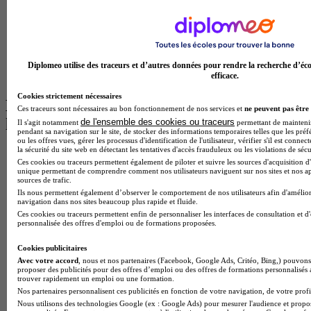
BTS Tourisme à Toulouse
Licence Psychologie à Lille
Master Informatique à Paris
BTS Communication à Bordeaux
Master Psychologie à Angers
BTS Communication à Lyon
Diplomeo utilise des traceurs et d’autres données pour rendre la recherche d’éco
BTS Ndrc à Lyon
efficace.
Cookies strictement nécessaires
Les intitulés de diplôme par alternance
Ces traceurs sont nécessaires au bon fonctionnement de nos services et
ne peuvent pas être 
les plus recherchés
de l'ensemble des cookies ou traceurs
Il s'agit notamment
permettant de maintenir 
pendant sa navigation sur le site, de stocker des informations temporaires telles que les préf
ou les offres vues, gérer les processus d'identification de l'utilisateur, vérifier s'il est conn
la sécurité du site web en détectant les tentatives d'accès frauduleux ou les violations de sécu
BTS Esf en alternance
Ces cookies ou traceurs permettent également de piloter et suivre les sources d'acquisition d'
BTS Dietetique en alternance
unique permettant de comprendre comment nos utilisateurs naviguent sur nos sites et nos ap
BTS Mco en alternance
sources de trafic.
BTS Pi en alternance
Ils nous permettent également d’observer le comportement de nos utilisateurs afin d'amélior
navigation dans nos sites beaucoup plus rapide et fluide.
BTS Sp3s en alternance
Ces cookies ou traceurs permettent enfin de personnaliser les interfaces de consultation et d
Master CCA en alternance
personnalisée des offres d'emploi ou de formations proposées.
BTS Ndrc en alternance
BTS Sam en alternance
Cookies publicitaires
Cap Fleuriste en alternance
Avec votre accord
, nous et nos partenaires (Facebook, Google Ads, Critéo, Bing,) pouvons 
BTS Sio en alternance
proposer des publicités pour des offres d’emploi ou des offres de formations personnalisés
MSc Marketing Digital en alternance
trouver rapidement un emploi ou une formation.
BTS Gpme en alternance
Nos partenaires personnalisent ces publicités en fonction de votre navigation, de votre profil
Cap Electricien en alternance
Nous utilisons des technologies Google (ex : Google Ads) pour mesurer l'audience et propos