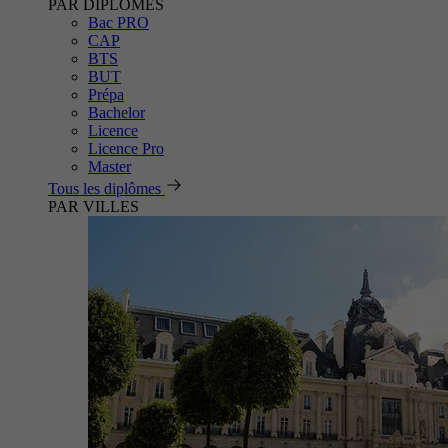
PAR DIPLÔMES
Bac PRO
CAP
BTS
BUT
Prépa
Bachelor
Licence
Licence Pro
Master
Tous les diplômes
PAR VILLES