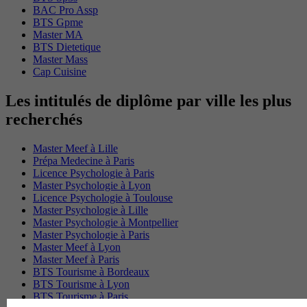
BAC Pro Assp
BTS Gpme
Master MA
BTS Dietetique
Master Mass
Cap Cuisine
Les intitulés de diplôme par ville les plus
recherchés
Master Meef à Lille
Prépa Medecine à Paris
Licence Psychologie à Paris
Master Psychologie à Lyon
Licence Psychologie à Toulouse
Master Psychologie à Lille
Master Psychologie à Montpellier
Master Psychologie à Paris
Master Meef à Lyon
Master Meef à Paris
BTS Tourisme à Bordeaux
BTS Tourisme à Lyon
BTS Tourisme à Paris