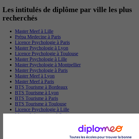
Les intitulés de diplôme par ville les plus
recherchés
Master Meef à Lille
Prépa Medecine à Paris
Licence Psychologie à Paris
Master Psychologie à Lyon
Licence Psychologie à Toulouse
Master Psychologie à Lille
Master Psychologie à Montpellier
Master Psychologie à Paris
Master Meef à Lyon
Master Meef à Paris
BTS Tourisme à Bordeaux
BTS Tourisme à Lyon
BTS Tourisme à Paris
BTS Tourisme à Toulouse
Licence Psychologie à Lille
Master Informatique à Paris
BTS Communication à Bordeaux
Master Psychologie à Angers
BTS Communication à Lyon
BTS Ndrc à Lyon