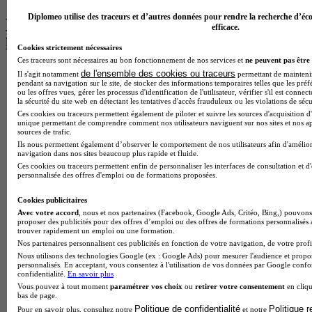
Diplomeo utilise des traceurs et d’autres données pour rendre la recherche d’éco
Les intitulés de diplôme par alternance
efficace.
les plus recherchés
Cookies strictement nécessaires
Ces traceurs sont nécessaires au bon fonctionnement de nos services et
ne peuvent pas être 
BTS Esf en alternance
de l'ensemble des cookies ou traceurs
Il s'agit notamment
permettant de maintenir 
pendant sa navigation sur le site, de stocker des informations temporaires telles que les préf
BTS Dietetique en alternance
ou les offres vues, gérer les processus d'identification de l'utilisateur, vérifier s'il est conn
BTS Mco en alternance
la sécurité du site web en détectant les tentatives d'accès frauduleux ou les violations de sécu
BTS Pi en alternance
Ces cookies ou traceurs permettent également de piloter et suivre les sources d'acquisition d'
BTS Sp3s en alternance
unique permettant de comprendre comment nos utilisateurs naviguent sur nos sites et nos ap
sources de trafic.
Master CCA en alternance
Ils nous permettent également d’observer le comportement de nos utilisateurs afin d'amélior
BTS Ndrc en alternance
navigation dans nos sites beaucoup plus rapide et fluide.
BTS Sam en alternance
Ces cookies ou traceurs permettent enfin de personnaliser les interfaces de consultation et d
Cap Fleuriste en alternance
personnalisée des offres d'emploi ou de formations proposées.
BTS Sio en alternance
MSc Marketing Digital en alternance
Cookies publicitaires
BTS Gpme en alternance
Avec votre accord
, nous et nos partenaires (Facebook, Google Ads, Critéo, Bing,) pouvons 
proposer des publicités pour des offres d’emploi ou des offres de formations personnalisés
Cap Electricien en alternance
trouver rapidement un emploi ou une formation.
BTS Gpn en alternance
Nos partenaires personnalisent ces publicités en fonction de votre navigation, de votre profil
BTS Domotique en alternance
Nous utilisons des technologies Google (ex : Google Ads) pour mesurer l'audience et propos
BAC Pro Agora en alternance
personnalisés. En acceptant, vous consentez à l'utilisation de vos données par Google conf
BTS Sta en alternance
confidentialité.
En savoir plus
BTS Iris en alternance
Vous pouvez à tout moment
paramétrer vos choix
ou
retirer votre consentement
en cliqu
bas de page.
BTS Tpl en alternance
Politique de confidentialité
Politique 
Pour en savoir plus, consultez notre
et notre
BTS Ati en alternance