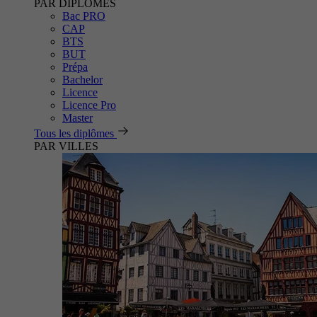
PAR DIPLÔMES
Bac PRO
CAP
BTS
BUT
Prépa
Bachelor
Licence
Licence Pro
Master
Tous les diplômes
PAR VILLES