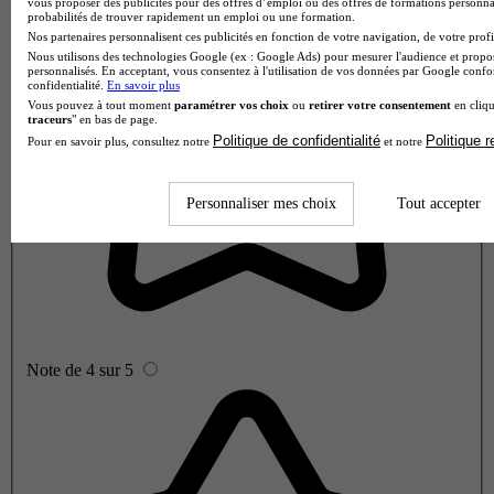
vous proposer des publicités pour des offres d’emploi ou des offres de formations personna
probabilités de trouver rapidement un emploi ou une formation.
Nos partenaires personnalisent ces publicités en fonction de votre navigation, de votre profil
Nous utilisons des technologies Google (ex : Google Ads) pour mesurer l'audience et propos
personnalisés. En acceptant, vous consentez à l'utilisation de vos données par Google conf
confidentialité.
En savoir plus
Vous pouvez à tout moment
paramétrer vos choix
ou
retirer votre consentement
en cliqu
traceurs
" en bas de page.
Politique de confidentialité
Politique 
Pour en savoir plus, consultez notre
et notre
Personnaliser mes choix
Tout accepter
Note de 4 sur 5