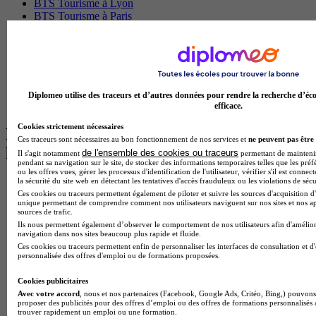
BTS Tourisme à Lyon
BTS Tourisme à Paris
BTS Tourisme à Toulouse
Licence Psychologie à Lille
Master Informatique à Paris
BTS Communication à Bordeaux
Master Psychologie à Angers
BTS Communication à Lyon
Diplomeo utilise des traceurs et d’autres données pour rendre la recherche d’éco
BTS Ndrc à Lyon
efficace.
Cookies strictement nécessaires
Les intitulés de diplôme par alternance
Ces traceurs sont nécessaires au bon fonctionnement de nos services et
ne peuvent pas être 
les plus recherchés
de l'ensemble des cookies ou traceurs
Il s'agit notamment
permettant de maintenir 
pendant sa navigation sur le site, de stocker des informations temporaires telles que les préf
ou les offres vues, gérer les processus d'identification de l'utilisateur, vérifier s'il est conn
la sécurité du site web en détectant les tentatives d'accès frauduleux ou les violations de sécu
BTS Esf en alternance
Ces cookies ou traceurs permettent également de piloter et suivre les sources d'acquisition d'
BTS Dietetique en alternance
unique permettant de comprendre comment nos utilisateurs naviguent sur nos sites et nos ap
BTS Mco en alternance
sources de trafic.
BTS Pi en alternance
Ils nous permettent également d’observer le comportement de nos utilisateurs afin d'amélior
BTS Sp3s en alternance
navigation dans nos sites beaucoup plus rapide et fluide.
Master CCA en alternance
Ces cookies ou traceurs permettent enfin de personnaliser les interfaces de consultation et d
personnalisée des offres d'emploi ou de formations proposées.
BTS Ndrc en alternance
BTS Sam en alternance
Cookies publicitaires
Cap Fleuriste en alternance
Avec votre accord
, nous et nos partenaires (Facebook, Google Ads, Critéo, Bing,) pouvons 
BTS Sio en alternance
proposer des publicités pour des offres d’emploi ou des offres de formations personnalisés
MSc Marketing Digital en alternance
trouver rapidement un emploi ou une formation.