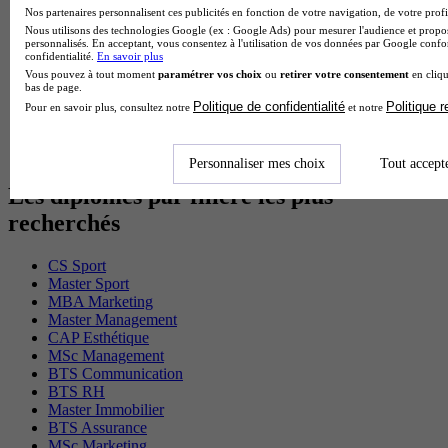
BTS Gpme en alternance
Nos partenaires personnalisent ces publicités en fonction de votre navigation, de votre profil
Cap Electricien en alternance
Nous utilisons des technologies Google (ex : Google Ads) pour mesurer l'audience et propos
personnalisés. En acceptant, vous consentez à l'utilisation de vos données par Google conf
BTS Gpn en alternance
confidentialité.
En savoir plus
BTS Domotique en alternance
Vous pouvez à tout moment
paramétrer vos choix
ou
retirer votre consentement
en cliqu
BAC Pro Agora en alternance
bas de page.
BTS Sta en alternance
Politique de confidentialité
Politique 
Pour en savoir plus, consultez notre
et notre
BTS Iris en alternance
BTS Tpl en alternance
BTS Ati en alternance
Personnaliser mes choix
Tout accept
Les diplômes par filière les plus
recherchés
CS Sport
Master Sport
MBA Marketing
Master Management
CAP Esthétique
MSc Management
BTS Communication
BTS RH
Master Immobilier
BTS Assurance
MSc Marketing