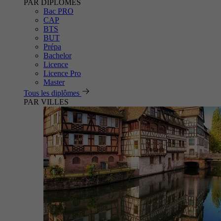
PAR DIPLÔMES
Bac PRO
CAP
BTS
BUT
Prépa
Bachelor
Licence
Licence Pro
Master
Tous les diplômes
PAR VILLES