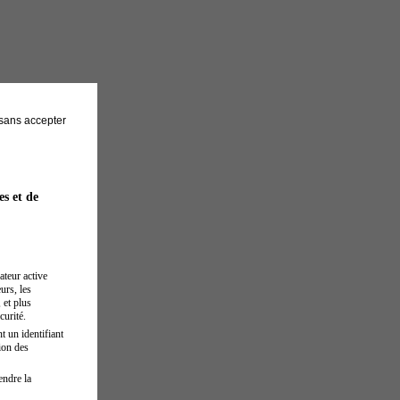
sans accepter
es et de
ateur active
urs, les
 et plus
curité.
t un identifiant
ion des
endre la