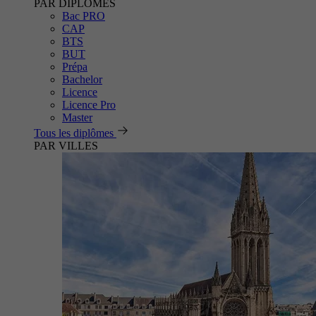
PAR DIPLÔMES
Bac PRO
CAP
BTS
BUT
Prépa
Bachelor
Licence
Licence Pro
Master
Tous les diplômes
PAR VILLES