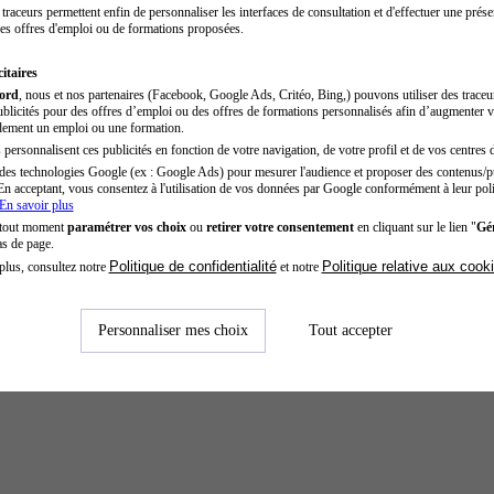
traceurs permettent enfin de personnaliser les interfaces de consultation et d'effectuer une prése
es offres d'emploi ou de formations proposées.
itaires
cord
, nous et nos partenaires (Facebook, Google Ads, Critéo, Bing,) pouvons utiliser des trace
blicités pour des offres d’emploi ou des offres de formations personnalisés afin d’augmenter v
dement un emploi ou une formation.
personnalisent ces publicités en fonction de votre navigation, de votre profil et de vos centres d
des technologies Google (ex : Google Ads) pour mesurer l'audience et proposer des contenus/pu
En acceptant, vous consentez à l'utilisation de vos données par Google conformément à leur poli
En savoir plus
 tout moment
paramétrer vos choix
ou
retirer votre consentement
en cliquant sur le lien "
Gér
as de page.
Politique de confidentialité
Politique relative aux cook
plus, consultez notre
et notre
Personnaliser mes choix
Tout accepter