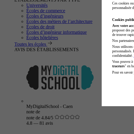
Ces cookies ou 
Universités
personnalisée d
Écoles de commerce
Écoles d’ingénieurs
Cookies public
Écoles des métiers de l’architecture
Avec votre ac
Écoles de droit
proposer des pu
Écoles d’ingénieur informatique
de trouver rapi
Écoles hôtelières
Nos partenaires 
Toutes les écoles
Nous utilisons 
AVIS DES ÉTABLISSEMENTS
personnalisés. 
confidentialité.
Vous pouvez à
traceurs
" en b
Pour en savoir 
MyDigitalSchool - Caen
note de
note de 4.84/5
4.8
—
81 avis