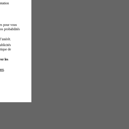
ntation
urs pour vous
os probabilités
’intérêt.
blicités
tique de
er les
ies
.