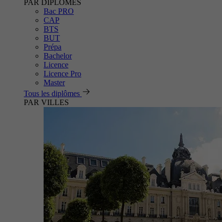
PAR DIPLÔMES
Bac PRO
CAP
BTS
BUT
Prépa
Bachelor
Licence
Licence Pro
Master
Tous les diplômes
PAR VILLES