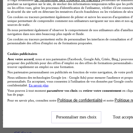
BTS Dietetique en alternance
pendant sa navigation sur le site, de stocker des informations temporaires telles que les préf
ou les offres vues, gérer les processus d'identification de l'utilisateur, vérifier s'il est conn
BTS Mco en alternance
la sécurité du site web en détectant les tentatives d'accès frauduleux ou les violations de sécu
BTS Pi en alternance
Ces cookies ou traceurs permettent également de piloter et suivre les sources d'acquisition d'
BTS Sp3s en alternance
unique permettant de comprendre comment nos utilisateurs naviguent sur nos sites et nos ap
sources de trafic.
Master CCA en alternance
Ils nous permettent également d’observer le comportement de nos utilisateurs afin d'amélior
BTS Ndrc en alternance
navigation dans nos sites beaucoup plus rapide et fluide.
BTS Sam en alternance
Ces cookies ou traceurs permettent enfin de personnaliser les interfaces de consultation et d
Cap Fleuriste en alternance
personnalisée des offres d'emploi ou de formations proposées.
BTS Sio en alternance
MSc Marketing Digital en alternance
Cookies publicitaires
BTS Gpme en alternance
Avec votre accord
, nous et nos partenaires (Facebook, Google Ads, Critéo, Bing,) pouvons 
Cap Electricien en alternance
proposer des publicités pour des offres d’emploi ou des offres de formations personnalisés
trouver rapidement un emploi ou une formation.
BTS Gpn en alternance
Nos partenaires personnalisent ces publicités en fonction de votre navigation, de votre profil
BTS Domotique en alternance
Nous utilisons des technologies Google (ex : Google Ads) pour mesurer l'audience et propos
BAC Pro Agora en alternance
personnalisés. En acceptant, vous consentez à l'utilisation de vos données par Google conf
BTS Sta en alternance
confidentialité.
En savoir plus
BTS Iris en alternance
Vous pouvez à tout moment
paramétrer vos choix
ou
retirer votre consentement
en cliqu
BTS Tpl en alternance
bas de page.
BTS Ati en alternance
Politique de confidentialité
Politique 
Pour en savoir plus, consultez notre
et notre
Les diplômes par filière les plus
Personnaliser mes choix
Tout accept
recherchés