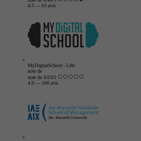
4.5
—
63 avis
MyDigitalSchool - Lille
note de
note de 4.93/5
4.9
—
168 avis