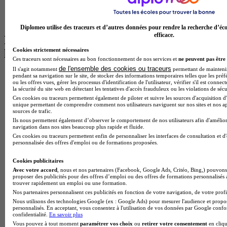
Master Psychologie à Angers
BTS Communication à Lyon
BTS Ndrc à Lyon
Diplomeo utilise des traceurs et d’autres données pour rendre la recherche d’éco
efficace.
Les intitulés de diplôme par alternance
Cookies strictement nécessaires
les plus recherchés
Ces traceurs sont nécessaires au bon fonctionnement de nos services et
ne peuvent pas être 
de l'ensemble des cookies ou traceurs
Il s'agit notamment
permettant de maintenir 
BTS Esf en alternance
pendant sa navigation sur le site, de stocker des informations temporaires telles que les préf
ou les offres vues, gérer les processus d'identification de l'utilisateur, vérifier s'il est conn
BTS Dietetique en alternance
la sécurité du site web en détectant les tentatives d'accès frauduleux ou les violations de sécu
BTS Mco en alternance
Ces cookies ou traceurs permettent également de piloter et suivre les sources d'acquisition d'
BTS Pi en alternance
unique permettant de comprendre comment nos utilisateurs naviguent sur nos sites et nos ap
BTS Sp3s en alternance
sources de trafic.
Master CCA en alternance
Ils nous permettent également d’observer le comportement de nos utilisateurs afin d'amélior
navigation dans nos sites beaucoup plus rapide et fluide.
BTS Ndrc en alternance
Ces cookies ou traceurs permettent enfin de personnaliser les interfaces de consultation et d
BTS Sam en alternance
personnalisée des offres d'emploi ou de formations proposées.
Cap Fleuriste en alternance
BTS Sio en alternance
Cookies publicitaires
MSc Marketing Digital en alternance
Avec votre accord
, nous et nos partenaires (Facebook, Google Ads, Critéo, Bing,) pouvons 
BTS Gpme en alternance
proposer des publicités pour des offres d’emploi ou des offres de formations personnalisés
trouver rapidement un emploi ou une formation.
Cap Electricien en alternance
Nos partenaires personnalisent ces publicités en fonction de votre navigation, de votre profil
BTS Gpn en alternance
Nous utilisons des technologies Google (ex : Google Ads) pour mesurer l'audience et propos
BTS Domotique en alternance
personnalisés. En acceptant, vous consentez à l'utilisation de vos données par Google conf
BAC Pro Agora en alternance
confidentialité.
En savoir plus
BTS Sta en alternance
Vous pouvez à tout moment
paramétrer vos choix
ou
retirer votre consentement
en cliqu