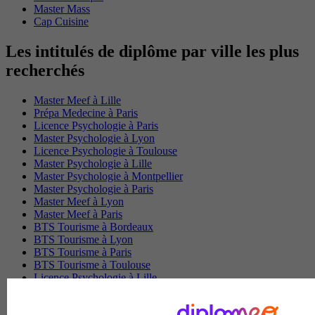
Master Mass
Cap Cuisine
Les intitulés de diplôme par ville les plus
recherchés
Master Meef à Lille
Prépa Medecine à Paris
Licence Psychologie à Paris
Master Psychologie à Lyon
Licence Psychologie à Toulouse
Master Psychologie à Lille
Master Psychologie à Montpellier
Master Psychologie à Paris
Master Meef à Lyon
Master Meef à Paris
BTS Tourisme à Bordeaux
BTS Tourisme à Lyon
BTS Tourisme à Paris
BTS Tourisme à Toulouse
Licence Psychologie à Lille
Master Informatique à Paris
BTS Communication à Bordeaux