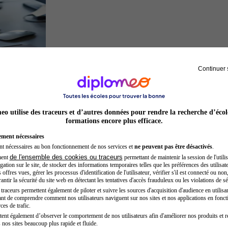
Continuer 
Développeur web
o utilise des traceurs et d’autres données pour rendre la recherche d’écol
formations encore plus efficace.
ement nécessaires
nt nécessaires au bon fonctionnement de nos services et
ne peuvent pas être désactivés
.
de l'ensemble des cookies ou traceurs
ment
permettant de maintenir la session de l'utilis
ation sur le site, de stocker des informations temporaires telles que les préférences des utilisate
offres vues, gérer les processus d'identification de l'utilisateur, vérifier s'il est connecté ou non,
ntir la sécurité du site web en détectant les tentatives d'accès frauduleux ou les violations de sé
raceurs permettent également de piloter et suivre les sources d'acquisition d'audience en utilisan
nt de comprendre comment nos utilisateurs naviguent sur nos sites et nos applications en fonct
Entrepreneur
ces de trafic.
tent également d’observer le comportement de nos utilisateurs afin d'améliorer nos produits et r
 nos sites beaucoup plus rapide et fluide.