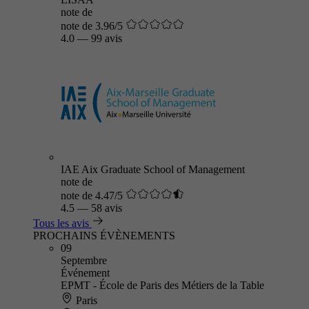
note de
note de 3.96/5
4.0
—
99 avis
IAE Aix Graduate School of Management
note de
note de 4.47/5
4.5
—
58 avis
Tous les avis
PROCHAINS ÉVÈNEMENTS
09
Septembre
Événement
EPMT - École de Paris des Métiers de la Table
Paris