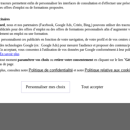
traceurs permettent enfin de personnaliser les interfaces de consultation et d'effectuer une prése
es offres d'emploi ou de formations proposées.
itaires
cord
, nous et nos partenaires (Facebook, Google Ads, Critéo, Bing,) pouvons utiliser des trace
blicités pour des offres d’emploi ou des offres de formations personnalisés afin d’augmenter v
dement un emploi ou une formation.
personnalisent ces publicités en fonction de votre navigation, de votre profil et de vos centres d
des technologies Google (ex : Google Ads) pour mesurer l'audience et proposer des contenus/pu
En acceptant, vous consentez à l'utilisation de vos données par Google conformément à leur poli
En savoir plus
 tout moment
paramétrer vos choix
ou
retirer votre consentement
en cliquant sur le lien "
Gér
as de page.
Politique de confidentialité
Politique relative aux cook
plus, consultez notre
et notre
Personnaliser mes choix
Tout accepter