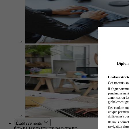
Diplome
Cookies strict
Ces traceurs so
Il s'agit notam
pendant sa navig
annonces ou les 
globalement gara
Ces cookies ou t
unique permetta
différentes sour
Ils nous permet
Établissements
navigation dans
ÉTABLISSEMENTS PAR TYPE