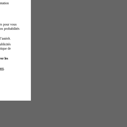
ntation
urs pour vous
os probabilités
’intérêt.
blicités
tique de
er les
ies
.