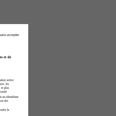
sans accepter
es et de
ateur active
urs, les
 et plus
curité.
t un identifiant
ion des
endre la