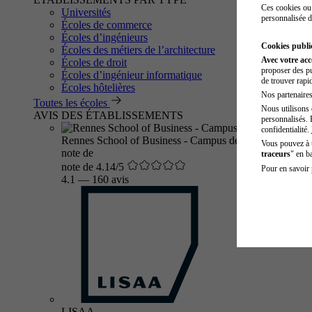
Ces cookies ou 
Universités
personnalisée d
Écoles de commerce
Écoles d’ingénieurs
Cookies public
Écoles des métiers de l’architecture
Avec votre ac
Écoles de droit
proposer des pu
Écoles d’ingénieur informatique
de trouver rapi
Écoles hôtelières
Nos partenaires 
Toutes les écoles
Nous utilisons 
AVIS DES ÉTABLISSEMENTS
personnalisés. 
confidentialité.
Rennes School of Business - Campus de Rennes
Vous pouvez à
note de
traceurs
" en b
note de 4.14/5
Pour en savoir 
4.1
—
160 avis
LISAA