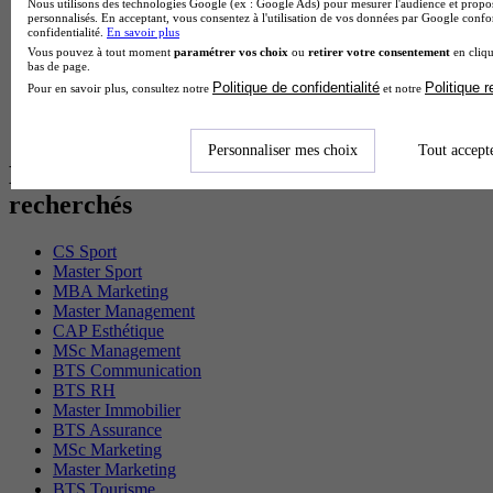
Nous utilisons des technologies Google (ex : Google Ads) pour mesurer l'audience et propos
BTS Gpn en alternance
personnalisés. En acceptant, vous consentez à l'utilisation de vos données par Google conf
BTS Domotique en alternance
confidentialité.
En savoir plus
BAC Pro Agora en alternance
Vous pouvez à tout moment
paramétrer vos choix
ou
retirer votre consentement
en cliqu
bas de page.
BTS Sta en alternance
Politique de confidentialité
Politique 
BTS Iris en alternance
Pour en savoir plus, consultez notre
et notre
BTS Tpl en alternance
BTS Ati en alternance
Personnaliser mes choix
Tout accept
Les diplômes par filière les plus
recherchés
CS Sport
Master Sport
MBA Marketing
Master Management
CAP Esthétique
MSc Management
BTS Communication
BTS RH
Master Immobilier
BTS Assurance
MSc Marketing
Master Marketing
BTS Tourisme