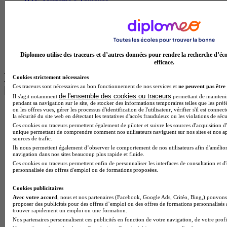
BTS Tourisme à Toulouse
Licence Psychologie à Lille
Master Informatique à Paris
BTS Communication à Bordeaux
Master Psychologie à Angers
BTS Communication à Lyon
Diplomeo utilise des traceurs et d’autres données pour rendre la recherche d’éco
BTS Ndrc à Lyon
efficace.
Les intitulés de diplôme par alternance
Cookies strictement nécessaires
Ces traceurs sont nécessaires au bon fonctionnement de nos services et
ne peuvent pas être 
les plus recherchés
de l'ensemble des cookies ou traceurs
Il s'agit notamment
permettant de maintenir 
pendant sa navigation sur le site, de stocker des informations temporaires telles que les préf
ou les offres vues, gérer les processus d'identification de l'utilisateur, vérifier s'il est conn
BTS Esf en alternance
la sécurité du site web en détectant les tentatives d'accès frauduleux ou les violations de sécu
BTS Dietetique en alternance
Ces cookies ou traceurs permettent également de piloter et suivre les sources d'acquisition d'
BTS Mco en alternance
unique permettant de comprendre comment nos utilisateurs naviguent sur nos sites et nos ap
sources de trafic.
BTS Pi en alternance
Ils nous permettent également d’observer le comportement de nos utilisateurs afin d'amélior
BTS Sp3s en alternance
navigation dans nos sites beaucoup plus rapide et fluide.
Master CCA en alternance
Ces cookies ou traceurs permettent enfin de personnaliser les interfaces de consultation et d
BTS Ndrc en alternance
personnalisée des offres d'emploi ou de formations proposées.
BTS Sam en alternance
Cap Fleuriste en alternance
Cookies publicitaires
BTS Sio en alternance
Avec votre accord
, nous et nos partenaires (Facebook, Google Ads, Critéo, Bing,) pouvons 
MSc Marketing Digital en alternance
proposer des publicités pour des offres d’emploi ou des offres de formations personnalisés
trouver rapidement un emploi ou une formation.
BTS Gpme en alternance
Nos partenaires personnalisent ces publicités en fonction de votre navigation, de votre profil
Cap Electricien en alternance