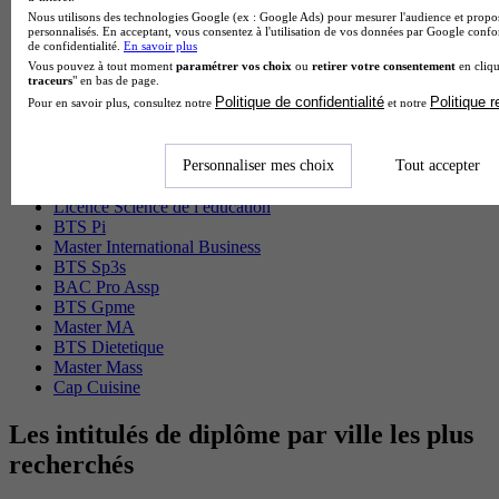
Master Marketing Digital
Nous utilisons des technologies Google (ex : Google Ads) pour mesurer l'audience et propos
BTS Ndrc
personnalisés. En acceptant, vous consentez à l'utilisation de vos données par Google conf
BTS Mco
de confidentialité.
En savoir plus
Master Data science
Vous pouvez à tout moment
paramétrer vos choix
ou
retirer votre consentement
en cliqu
traceurs
" en bas de page.
Master Meef
Politique de confidentialité
Politique 
Pour en savoir plus, consultez notre
et notre
MBA International Business
BTS Sam
BTS Sio
BTS Communication
Personnaliser mes choix
Tout accepter
BTS Esf
Licence Science de l education
BTS Pi
Master International Business
BTS Sp3s
BAC Pro Assp
BTS Gpme
Master MA
BTS Dietetique
Master Mass
Cap Cuisine
Les intitulés de diplôme par ville les plus
recherchés