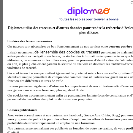
C
Diplomeo utilise des traceurs et d’autres données pour rendre la recherche d’école
plus efficace.
Cookies strictement nécessaires
Ces traceurs sont nécessaires au bon fonctionnement de nos services et
ne peuvent pas être 
de l'ensemble des cookies ou traceurs
Il s'agit notamment
permettant de maintenir 
active pendant sa navigation sur le site, de stocker des informations temporaires telles que l
utilisateurs, les annonces ou les offres vues, gérer les processus d'identification de l'utilisateu
ou non, et plus globalement garantir la sécurité du site web en détectant les tentatives d'acc
violations de sécurité.
Ces cookies ou traceurs permettent également de piloter et suivre les sources d'acquisition d
ESGI - Paris
identifiant unique permettant de comprendre comment nos utilisateurs naviguent sur nos site
fonction des différentes sources de trafic.
Ils nous permettent également d’observer le comportement de nos utilisateurs afin d'amélior
Aucun avis
navigation dans nos sites beaucoup plus rapide et fluide.
Ces cookies ou traceurs permettent enfin de personnaliser les interfaces de consultation et d
Paris 12e
personnalisée des offres d'emploi ou de formations proposées.
Voir l’établissement
Cookies publicitaires
Les intitulés de diplôme les plus
Avec votre accord
, nous et nos partenaires (Facebook, Google Ads, Critéo, Bing,) pouvons 
vous proposer des publicités pour des offres d’emploi ou des offres de formations personna
recherchés
probabilités de trouver rapidement un emploi ou une formation.
Nos partenaires personnalisent ces publicités en fonction de votre navigation, de votre profi
d’intérêt.