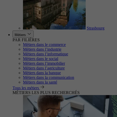
Strasbourg
Métiers
PAR FILIÈRES
Métiers dans le commerce
Métiers dans l’industrie
Métiers dans l’informatique
Métiers dans le social
Métiers dans l’immobilier
Métiers dans l’agriculture
Métiers dans la banque
Métiers dans la communication
Métiers dans la santé
Tous les métiers
MÉTIERS LES PLUS RECHERCHÉS