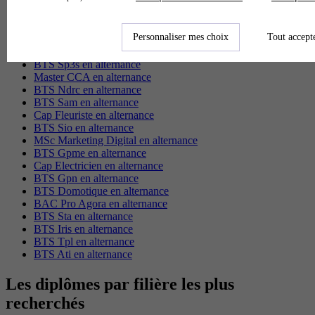
BTS Esf en alternance
BTS Dietetique en alternance
Personnaliser mes choix
Tout accept
BTS Mco en alternance
BTS Pi en alternance
BTS Sp3s en alternance
Master CCA en alternance
BTS Ndrc en alternance
BTS Sam en alternance
Cap Fleuriste en alternance
BTS Sio en alternance
MSc Marketing Digital en alternance
BTS Gpme en alternance
Cap Electricien en alternance
BTS Gpn en alternance
BTS Domotique en alternance
BAC Pro Agora en alternance
BTS Sta en alternance
BTS Iris en alternance
BTS Tpl en alternance
BTS Ati en alternance
Les diplômes par filière les plus
recherchés