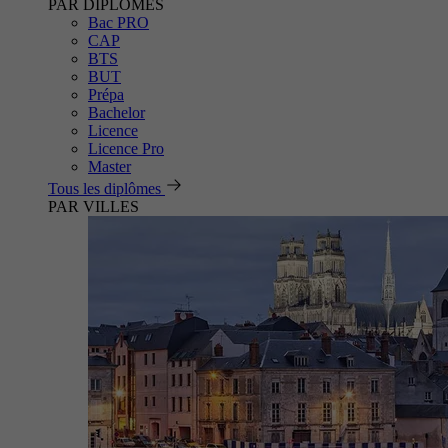
PAR DIPLÔMES
Bac PRO
CAP
BTS
BUT
Prépa
Bachelor
Licence
Licence Pro
Master
Tous les diplômes
PAR VILLES