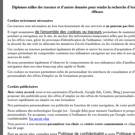
Master Meef à Lille
Diplomeo utilise des traceurs et d’autres données pour rendre la recherche d’éco
Prépa Medecine à Paris
efficace.
Licence Psychologie à Paris
Master Psychologie à Lyon
Cookies strictement nécessaires
Licence Psychologie à Toulouse
Ces traceurs sont nécessaires au bon fonctionnement de nos services et
ne peuvent pas être 
Master Psychologie à Lille
de l'ensemble des cookies ou traceurs
Il s'agit notamment
permettant de maintenir 
pendant sa navigation sur le site, de stocker des informations temporaires telles que les préf
Master Psychologie à Montpellier
ou les offres vues, gérer les processus d'identification de l'utilisateur, vérifier s'il est conn
Master Psychologie à Paris
la sécurité du site web en détectant les tentatives d'accès frauduleux ou les violations de sécu
Master Meef à Lyon
Ces cookies ou traceurs permettent également de piloter et suivre les sources d'acquisition d'
Master Meef à Paris
unique permettant de comprendre comment nos utilisateurs naviguent sur nos sites et nos ap
sources de trafic.
BTS Tourisme à Bordeaux
Ils nous permettent également d’observer le comportement de nos utilisateurs afin d'amélior
BTS Tourisme à Lyon
navigation dans nos sites beaucoup plus rapide et fluide.
BTS Tourisme à Paris
Ces cookies ou traceurs permettent enfin de personnaliser les interfaces de consultation et d
BTS Tourisme à Toulouse
personnalisée des offres d'emploi ou de formations proposées.
Licence Psychologie à Lille
Master Informatique à Paris
Cookies publicitaires
BTS Communication à Bordeaux
Avec votre accord
, nous et nos partenaires (Facebook, Google Ads, Critéo, Bing,) pouvons 
Master Psychologie à Angers
proposer des publicités pour des offres d’emploi ou des offres de formations personnalisés
trouver rapidement un emploi ou une formation.
BTS Communication à Lyon
Nos partenaires personnalisent ces publicités en fonction de votre navigation, de votre profil
BTS Ndrc à Lyon
Nous utilisons des technologies Google (ex : Google Ads) pour mesurer l'audience et propos
personnalisés. En acceptant, vous consentez à l'utilisation de vos données par Google conf
Les intitulés de diplôme par alternance
confidentialité.
En savoir plus
Vous pouvez à tout moment
paramétrer vos choix
ou
retirer votre consentement
en cliqu
les plus recherchés
bas de page.
Politique de confidentialité
Politique 
Pour en savoir plus, consultez notre
et notre