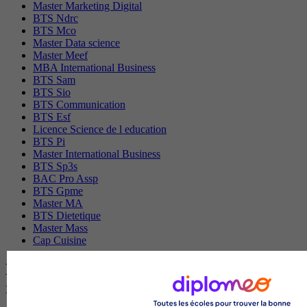
Master Marketing Digital
BTS Ndrc
BTS Mco
Master Data science
Master Meef
MBA International Business
BTS Sam
BTS Sio
BTS Communication
BTS Esf
Licence Science de l education
BTS Pi
Master International Business
BTS Sp3s
BAC Pro Assp
BTS Gpme
Master MA
BTS Dietetique
Master Mass
Cap Cuisine
Les intitulés de diplôme par ville les plus
recherchés