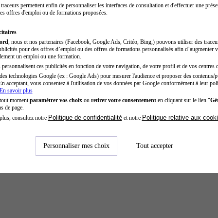
traceurs permettent enfin de personnaliser les interfaces de consultation et d'effectuer une prése
es offres d'emploi ou de formations proposées.
itaires
cord
, nous et nos partenaires (Facebook, Google Ads, Critéo, Bing,) pouvons utiliser des trace
blicités pour des offres d’emploi ou des offres de formations personnalisés afin d’augmenter v
dement un emploi ou une formation.
personnalisent ces publicités en fonction de votre navigation, de votre profil et de vos centres d
des technologies Google (ex : Google Ads) pour mesurer l'audience et proposer des contenus/pu
En acceptant, vous consentez à l'utilisation de vos données par Google conformément à leur poli
En savoir plus
 tout moment
paramétrer vos choix
ou
retirer votre consentement
en cliquant sur le lien "
Gér
as de page.
Politique de confidentialité
Politique relative aux cook
plus, consultez notre
et notre
Personnaliser mes choix
Tout accepter