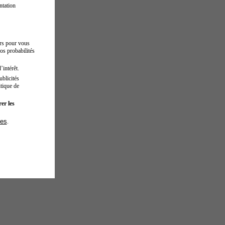
ntation
urs pour vous
os probabilités
’intérêt.
blicités
tique de
er les
ies
.