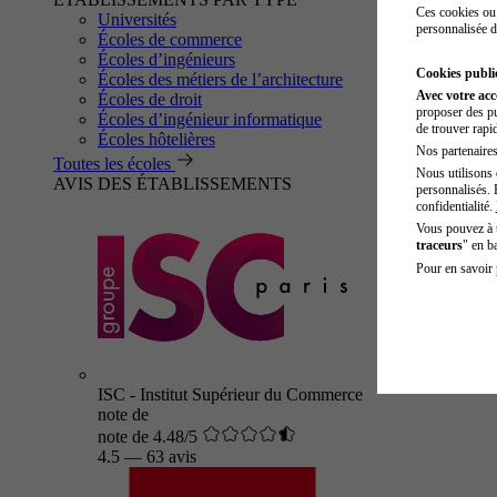
Ces cookies ou 
Universités
personnalisée d
Écoles de commerce
Écoles d’ingénieurs
Cookies public
Écoles des métiers de l’architecture
Avec votre ac
Écoles de droit
proposer des pu
Écoles d’ingénieur informatique
de trouver rapi
Écoles hôtelières
Nos partenaires 
Toutes les écoles
Nous utilisons 
AVIS DES ÉTABLISSEMENTS
personnalisés. 
confidentialité.
Vous pouvez à
traceurs
" en b
Pour en savoir 
ISC - Institut Supérieur du Commerce
note de
note de 4.48/5
4.5
—
63 avis