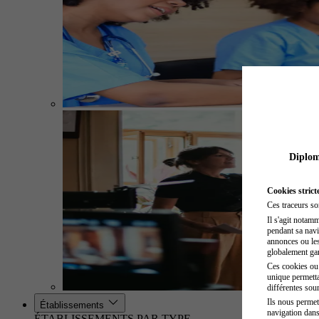
Diplome
Cookies strict
Ces traceurs so
Il s'agit notam
pendant sa navig
annonces ou les 
globalement gara
Ces cookies ou t
unique permetta
différentes sour
Ils nous permet
Établissements
navigation dans
ÉTABLISSEMENTS PAR TYPE