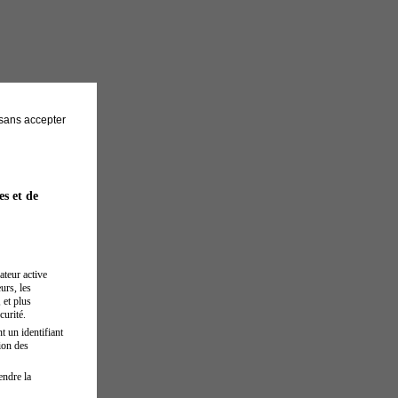
sans accepter
es et de
ateur active
urs, les
 et plus
curité.
t un identifiant
ion des
endre la