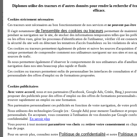
BTS Ndrc à Lyon
Diplomeo utilise des traceurs et d’autres données pour rendre la recherche d’éco
efficace.
Les intitulés de diplôme par alternance
Cookies strictement nécessaires
les plus recherchés
Ces traceurs sont nécessaires au bon fonctionnement de nos services et
ne peuvent pas être 
de l'ensemble des cookies ou traceurs
Il s'agit notamment
permettant de maintenir 
pendant sa navigation sur le site, de stocker des informations temporaires telles que les préf
BTS Esf en alternance
ou les offres vues, gérer les processus d'identification de l'utilisateur, vérifier s'il est conn
BTS Dietetique en alternance
la sécurité du site web en détectant les tentatives d'accès frauduleux ou les violations de sécu
BTS Mco en alternance
Ces cookies ou traceurs permettent également de piloter et suivre les sources d'acquisition d'
BTS Pi en alternance
unique permettant de comprendre comment nos utilisateurs naviguent sur nos sites et nos ap
sources de trafic.
BTS Sp3s en alternance
Ils nous permettent également d’observer le comportement de nos utilisateurs afin d'amélior
Master CCA en alternance
navigation dans nos sites beaucoup plus rapide et fluide.
BTS Ndrc en alternance
Ces cookies ou traceurs permettent enfin de personnaliser les interfaces de consultation et d
BTS Sam en alternance
personnalisée des offres d'emploi ou de formations proposées.
Cap Fleuriste en alternance
BTS Sio en alternance
Cookies publicitaires
MSc Marketing Digital en alternance
Avec votre accord
, nous et nos partenaires (Facebook, Google Ads, Critéo, Bing,) pouvons 
proposer des publicités pour des offres d’emploi ou des offres de formations personnalisés
BTS Gpme en alternance
trouver rapidement un emploi ou une formation.
Cap Electricien en alternance
Nos partenaires personnalisent ces publicités en fonction de votre navigation, de votre profil
BTS Gpn en alternance
Nous utilisons des technologies Google (ex : Google Ads) pour mesurer l'audience et propos
BTS Domotique en alternance
personnalisés. En acceptant, vous consentez à l'utilisation de vos données par Google conf
BAC Pro Agora en alternance
confidentialité.
En savoir plus
BTS Sta en alternance
Vous pouvez à tout moment
paramétrer vos choix
ou
retirer votre consentement
en cliqu
bas de page.
BTS Iris en alternance
Politique de confidentialité
Politique 
Pour en savoir plus, consultez notre
et notre
BTS Tpl en alternance