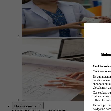
Diplome
Cookies strict
Ces traceurs so
Il s'agit notam
pendant sa navig
annonces ou les 
globalement gara
Ces cookies ou t
unique permetta
différentes sour
Ils nous permet
Établissements
navigation dans
ÉTABLISSEMENTS PAR TYPE