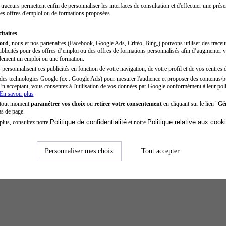
traceurs permettent enfin de personnaliser les interfaces de consultation et d'effectuer une prése
es offres d'emploi ou de formations proposées.
itaires
cord
, nous et nos partenaires (Facebook, Google Ads, Critéo, Bing,) pouvons utiliser des trace
blicités pour des offres d’emploi ou des offres de formations personnalisés afin d’augmenter v
dement un emploi ou une formation.
personnalisent ces publicités en fonction de votre navigation, de votre profil et de vos centres d
des technologies Google (ex : Google Ads) pour mesurer l'audience et proposer des contenus/pu
En acceptant, vous consentez à l'utilisation de vos données par Google conformément à leur poli
En savoir plus
 tout moment
paramétrer vos choix
ou
retirer votre consentement
en cliquant sur le lien "
Gér
as de page.
Politique de confidentialité
Politique relative aux cook
plus, consultez notre
et notre
Personnaliser mes choix
Tout accepter