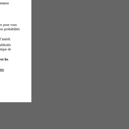
ntation
urs pour vous
os probabilités
’intérêt.
blicités
tique de
er les
ies
.