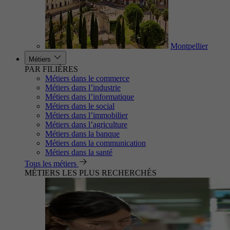
Montpellier
Métiers
PAR FILIÈRES
Métiers dans le commerce
Métiers dans l’industrie
Métiers dans l’informatique
Métiers dans le social
Métiers dans l’immobilier
Métiers dans l’agriculture
Métiers dans la banque
Métiers dans la communication
Métiers dans la santé
Tous les métiers
MÉTIERS LES PLUS RECHERCHÉS