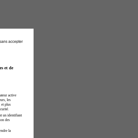
sans accepter
es et de
ateur active
urs, les
 et plus
curité.
t un identifiant
ion des
endre la