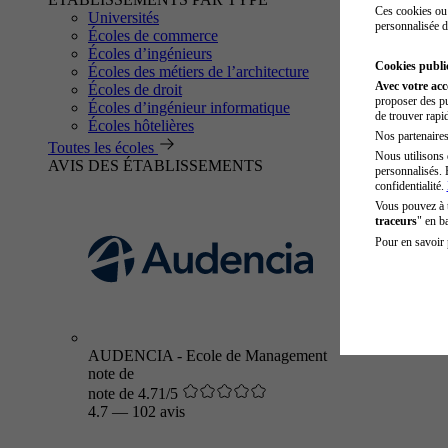
Ces cookies ou 
Universités
personnalisée d
Écoles de commerce
Écoles d’ingénieurs
Cookies public
Écoles des métiers de l’architecture
Avec votre ac
Écoles de droit
proposer des pu
Écoles d’ingénieur informatique
de trouver rapi
Écoles hôtelières
Nos partenaires 
Toutes les écoles
Nous utilisons 
AVIS DES ÉTABLISSEMENTS
personnalisés. 
confidentialité.
Vous pouvez à
traceurs
" en b
Pour en savoir 
AUDENCIA - Ecole de Management
note de
note de 4.71/5
4.7
—
102 avis