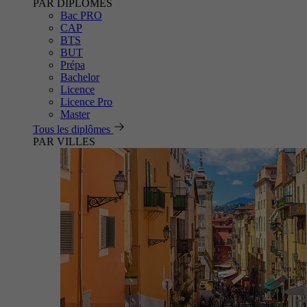
PAR DIPLÔMES
Bac PRO
CAP
BTS
BUT
Prépa
Bachelor
Licence
Licence Pro
Master
Tous les diplômes
PAR VILLES