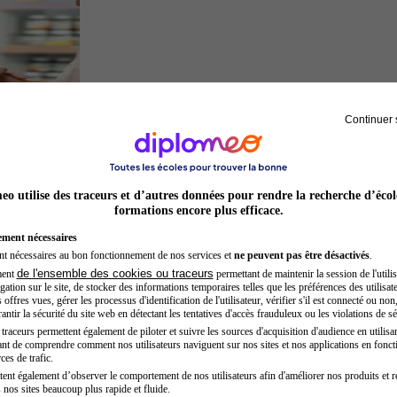
Continuer 
Préparateur en pharmacie
o utilise des traceurs et d’autres données pour rendre la recherche d’écol
formations encore plus efficace.
ement nécessaires
nt nécessaires au bon fonctionnement de nos services et
ne peuvent pas être désactivés
.
de l'ensemble des cookies ou traceurs
ment
permettant de maintenir la session de l'utilis
ation sur le site, de stocker des informations temporaires telles que les préférences des utilisate
offres vues, gérer les processus d'identification de l'utilisateur, vérifier s'il est connecté ou non,
ntir la sécurité du site web en détectant les tentatives d'accès frauduleux ou les violations de sé
raceurs permettent également de piloter et suivre les sources d'acquisition d'audience en utilisan
nt de comprendre comment nos utilisateurs naviguent sur nos sites et nos applications en fonct
Architecte
ces de trafic.
tent également d’observer le comportement de nos utilisateurs afin d'améliorer nos produits et r
 nos sites beaucoup plus rapide et fluide.