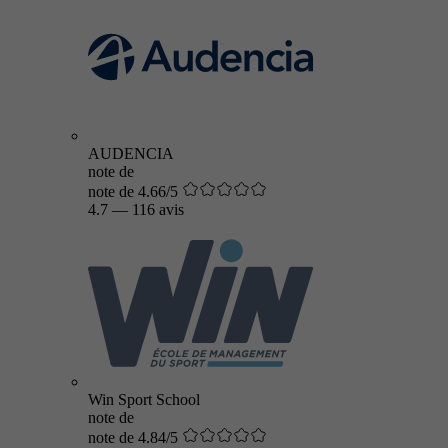
AUDENCIA
note de
note de 4.66/5
4.7
—
116 avis
Win Sport School
note de
note de 4.84/5