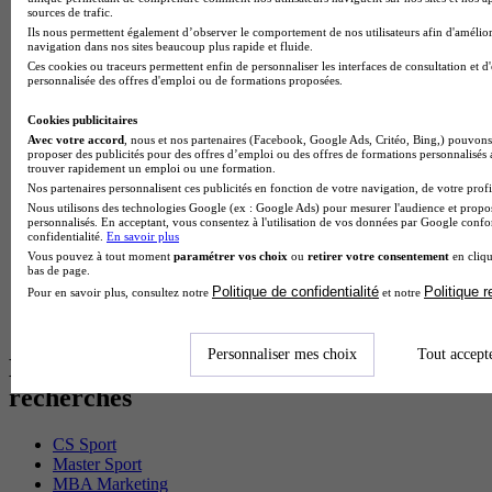
BTS Pi en alternance
sources de trafic.
BTS Sp3s en alternance
Ils nous permettent également d’observer le comportement de nos utilisateurs afin d'amélior
Master CCA en alternance
navigation dans nos sites beaucoup plus rapide et fluide.
BTS Ndrc en alternance
Ces cookies ou traceurs permettent enfin de personnaliser les interfaces de consultation et d
personnalisée des offres d'emploi ou de formations proposées.
BTS Sam en alternance
Cap Fleuriste en alternance
Cookies publicitaires
BTS Sio en alternance
Avec votre accord
, nous et nos partenaires (Facebook, Google Ads, Critéo, Bing,) pouvons 
MSc Marketing Digital en alternance
proposer des publicités pour des offres d’emploi ou des offres de formations personnalisés
BTS Gpme en alternance
trouver rapidement un emploi ou une formation.
Cap Electricien en alternance
Nos partenaires personnalisent ces publicités en fonction de votre navigation, de votre profil
BTS Gpn en alternance
Nous utilisons des technologies Google (ex : Google Ads) pour mesurer l'audience et propos
BTS Domotique en alternance
personnalisés. En acceptant, vous consentez à l'utilisation de vos données par Google conf
confidentialité.
En savoir plus
BAC Pro Agora en alternance
Vous pouvez à tout moment
paramétrer vos choix
ou
retirer votre consentement
en cliqu
BTS Sta en alternance
bas de page.
BTS Iris en alternance
Politique de confidentialité
Politique 
Pour en savoir plus, consultez notre
et notre
BTS Tpl en alternance
BTS Ati en alternance
Personnaliser mes choix
Tout accept
Les diplômes par filière les plus
recherchés
CS Sport
Master Sport
MBA Marketing