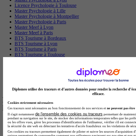
Licence Psychologie à Toulouse
Master Psychologie à Lille
Master Psychologie à Montpellier
Master Psychologie à Paris
Master Meef à Lyon
Master Meef à Paris
BTS Tourisme à Bordeaux
BTS Tourisme à Lyon
BTS Tourisme à Paris
BTS Tourisme à Toulouse
Licence Psychologie à Lille
Master Informatique à Paris
BTS Communication à Bordeaux
Master Psychologie à Angers
BTS Communication à Lyon
BTS Ndrc à Lyon
Diplomeo utilise des traceurs et d’autres données pour rendre la recherche d’éco
efficace.
Les intitulés de diplôme par alternance
Cookies strictement nécessaires
les plus recherchés
Ces traceurs sont nécessaires au bon fonctionnement de nos services et
ne peuvent pas être 
de l'ensemble des cookies ou traceurs
Il s'agit notamment
permettant de maintenir 
pendant sa navigation sur le site, de stocker des informations temporaires telles que les préf
BTS Esf en alternance
ou les offres vues, gérer les processus d'identification de l'utilisateur, vérifier s'il est conn
BTS Dietetique en alternance
la sécurité du site web en détectant les tentatives d'accès frauduleux ou les violations de sécu
BTS Mco en alternance
Ces cookies ou traceurs permettent également de piloter et suivre les sources d'acquisition d'
unique permettant de comprendre comment nos utilisateurs naviguent sur nos sites et nos ap