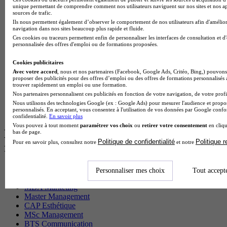
BTS Sam en alternance
unique permettant de comprendre comment nos utilisateurs naviguent sur nos sites et nos ap
Cap Fleuriste en alternance
sources de trafic.
BTS Sio en alternance
Ils nous permettent également d’observer le comportement de nos utilisateurs afin d'amélior
navigation dans nos sites beaucoup plus rapide et fluide.
MSc Marketing Digital en alternance
Ces cookies ou traceurs permettent enfin de personnaliser les interfaces de consultation et d
BTS Gpme en alternance
personnalisée des offres d'emploi ou de formations proposées.
Cap Electricien en alternance
BTS Gpn en alternance
Cookies publicitaires
BTS Domotique en alternance
Avec votre accord
, nous et nos partenaires (Facebook, Google Ads, Critéo, Bing,) pouvons 
BAC Pro Agora en alternance
proposer des publicités pour des offres d’emploi ou des offres de formations personnalisés
BTS Sta en alternance
trouver rapidement un emploi ou une formation.
BTS Iris en alternance
Nos partenaires personnalisent ces publicités en fonction de votre navigation, de votre profil
BTS Tpl en alternance
Nous utilisons des technologies Google (ex : Google Ads) pour mesurer l'audience et propos
personnalisés. En acceptant, vous consentez à l'utilisation de vos données par Google conf
BTS Ati en alternance
confidentialité.
En savoir plus
Vous pouvez à tout moment
paramétrer vos choix
ou
retirer votre consentement
en cliqu
Les diplômes par filière les plus
bas de page.
Politique de confidentialité
Politique 
Pour en savoir plus, consultez notre
et notre
recherchés
CS Sport
Personnaliser mes choix
Tout accept
Master Sport
MBA Marketing
Master Management
CAP Esthétique
MSc Management
BTS Communication