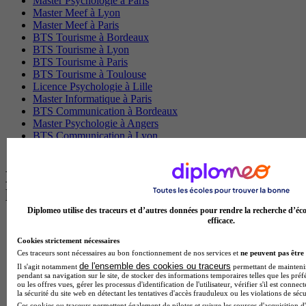
Master Psychologie à Paris
Master Meef à Lyon
Master Meef à Paris
BTS Tourisme à Bordeaux
BTS Tourisme à Lyon
BTS Tourisme à Paris
BTS Tourisme à Toulouse
Licence Psychologie à Lille
Master Informatique à Paris
BTS Communication à Bordeaux
Master Psychologie à Angers
BTS Communication à Lyon
BTS Ndrc à Lyon
Les intitulés de diplôme par alternance
les plus recherchés
Diplomeo utilise des traceurs et d’autres données pour rendre la recherche d’éco
efficace.
BTS Esf en alternance
BTS Dietetique en alternance
Cookies strictement nécessaires
BTS Mco en alternance
Ces traceurs sont nécessaires au bon fonctionnement de nos services et
ne peuvent pas être 
BTS Pi en alternance
de l'ensemble des cookies ou traceurs
Il s'agit notamment
permettant de maintenir 
BTS Sp3s en alternance
pendant sa navigation sur le site, de stocker des informations temporaires telles que les préf
Master CCA en alternance
ou les offres vues, gérer les processus d'identification de l'utilisateur, vérifier s'il est conn
la sécurité du site web en détectant les tentatives d'accès frauduleux ou les violations de sécu
BTS Ndrc en alternance
Ces cookies ou traceurs permettent également de piloter et suivre les sources d'acquisition d'