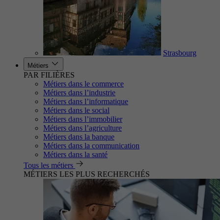
Strasbourg
Métiers
PAR FILIÈRES
Métiers dans le commerce
Métiers dans l’industrie
Métiers dans l’informatique
Métiers dans le social
Métiers dans l’immobilier
Métiers dans l’agriculture
Métiers dans la banque
Métiers dans la communication
Métiers dans la santé
Tous les métiers
MÉTIERS LES PLUS RECHERCHÉS