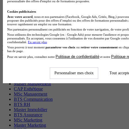
personnalisée des offres d'emploi ou de formations proposées.
BTS Gpn en alternance
BTS Domotique en alternance
Cookies publicitaires
BAC Pro Agora en alternance
Avec votre accord
, nous et nos partenaires (Facebook, Google Ads, Critéo, Bing,) pouvons 
BTS Sta en alternance
proposer des publicités pour des offres d’emploi ou des offres de formations personnalisés
trouver rapidement un emploi ou une formation.
BTS Iris en alternance
Nos partenaires personnalisent ces publicités en fonction de votre navigation, de votre profil
BTS Tpl en alternance
Nous utilisons des technologies Google (ex : Google Ads) pour mesurer l'audience et propos
BTS Ati en alternance
personnalisés. En acceptant, vous consentez à l'utilisation de vos données par Google conf
confidentialité.
En savoir plus
Les diplômes par filière les plus
Vous pouvez à tout moment
paramétrer vos choix
ou
retirer votre consentement
en cliqu
bas de page.
recherchés
Politique de confidentialité
Politique 
Pour en savoir plus, consultez notre
et notre
CS Sport
Personnaliser mes choix
Tout accept
Master Sport
MBA Marketing
Master Management
CAP Esthétique
MSc Management
BTS Communication
BTS RH
Master Immobilier
BTS Assurance
MSc Marketing
Master Marketing