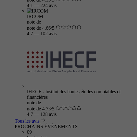
4.1
—
224 avis
IRCOM
note de
note de 4.66/5
4.7
—
102 avis
IHECF - Institut des hautes études comptables et
financières
note de
note de 4.73/5
4.7
—
128 avis
Tous les avis
PROCHAINS ÉVÈNEMENTS
09