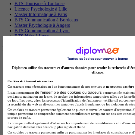
BTS Tourisme à Toulouse
Licence Psychologie à Lille
Master Informatique à Paris
BTS Communication à Bordeaux
Master Psychologie à Angers
BTS Communication à Lyon
BTS Ndrc à Lyon
Les intitulés de diplôme par alternance
les plus recherchés
Diplomeo utilise des traceurs et d’autres données pour rendre la recherche d’éco
BTS Esf en alternance
efficace.
BTS Dietetique en alternance
BTS Mco en alternance
Cookies strictement nécessaires
BTS Pi en alternance
Ces traceurs sont nécessaires au bon fonctionnement de nos services et
ne peuvent pas être 
BTS Sp3s en alternance
de l'ensemble des cookies ou traceurs
Il s'agit notamment
permettant de maintenir 
Master CCA en alternance
pendant sa navigation sur le site, de stocker des informations temporaires telles que les préf
ou les offres vues, gérer les processus d'identification de l'utilisateur, vérifier s'il est conn
BTS Ndrc en alternance
la sécurité du site web en détectant les tentatives d'accès frauduleux ou les violations de sécu
BTS Sam en alternance
Ces cookies ou traceurs permettent également de piloter et suivre les sources d'acquisition d'
Cap Fleuriste en alternance
unique permettant de comprendre comment nos utilisateurs naviguent sur nos sites et nos ap
sources de trafic.
BTS Sio en alternance
Ils nous permettent également d’observer le comportement de nos utilisateurs afin d'amélior
MSc Marketing Digital en alternance
navigation dans nos sites beaucoup plus rapide et fluide.
BTS Gpme en alternance
Ces cookies ou traceurs permettent enfin de personnaliser les interfaces de consultation et d
Cap Electricien en alternance