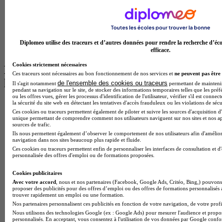
Licence Psychologie à Lille
Master Informatique à Paris
BTS Communication à Bordeaux
Master Psychologie à Angers
BTS Communication à Lyon
Diplomeo utilise des traceurs et d’autres données pour rendre la recherche d’éco
BTS Ndrc à Lyon
efficace.
Cookies strictement nécessaires
Les intitulés de diplôme par alternance
Ces traceurs sont nécessaires au bon fonctionnement de nos services et
ne peuvent pas être 
les plus recherchés
de l'ensemble des cookies ou traceurs
Il s'agit notamment
permettant de maintenir 
pendant sa navigation sur le site, de stocker des informations temporaires telles que les préf
ou les offres vues, gérer les processus d'identification de l'utilisateur, vérifier s'il est conn
la sécurité du site web en détectant les tentatives d'accès frauduleux ou les violations de sécu
BTS Esf en alternance
Ces cookies ou traceurs permettent également de piloter et suivre les sources d'acquisition d'
BTS Dietetique en alternance
unique permettant de comprendre comment nos utilisateurs naviguent sur nos sites et nos ap
BTS Mco en alternance
sources de trafic.
BTS Pi en alternance
Ils nous permettent également d’observer le comportement de nos utilisateurs afin d'amélior
BTS Sp3s en alternance
navigation dans nos sites beaucoup plus rapide et fluide.
Master CCA en alternance
Ces cookies ou traceurs permettent enfin de personnaliser les interfaces de consultation et d
personnalisée des offres d'emploi ou de formations proposées.
BTS Ndrc en alternance
BTS Sam en alternance
Cookies publicitaires
Cap Fleuriste en alternance
Avec votre accord
, nous et nos partenaires (Facebook, Google Ads, Critéo, Bing,) pouvons 
BTS Sio en alternance
proposer des publicités pour des offres d’emploi ou des offres de formations personnalisés
MSc Marketing Digital en alternance
trouver rapidement un emploi ou une formation.
BTS Gpme en alternance
Nos partenaires personnalisent ces publicités en fonction de votre navigation, de votre profil
Cap Electricien en alternance
Nous utilisons des technologies Google (ex : Google Ads) pour mesurer l'audience et propos
personnalisés. En acceptant, vous consentez à l'utilisation de vos données par Google conf
BTS Gpn en alternance