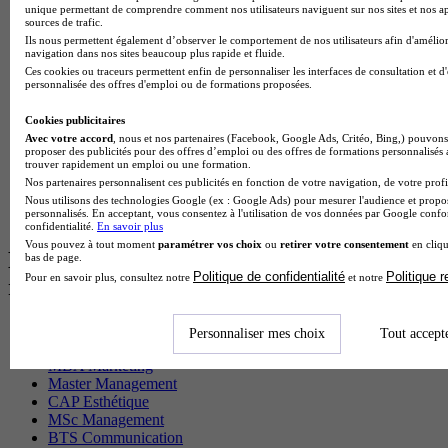
BTS Sam en alternance
unique permettant de comprendre comment nos utilisateurs naviguent sur nos sites et nos ap
Cap Fleuriste en alternance
sources de trafic.
BTS Sio en alternance
Ils nous permettent également d’observer le comportement de nos utilisateurs afin d'amélior
navigation dans nos sites beaucoup plus rapide et fluide.
MSc Marketing Digital en alternance
Ces cookies ou traceurs permettent enfin de personnaliser les interfaces de consultation et d
BTS Gpme en alternance
personnalisée des offres d'emploi ou de formations proposées.
Cap Electricien en alternance
BTS Gpn en alternance
Cookies publicitaires
BTS Domotique en alternance
Avec votre accord
, nous et nos partenaires (Facebook, Google Ads, Critéo, Bing,) pouvons 
BAC Pro Agora en alternance
proposer des publicités pour des offres d’emploi ou des offres de formations personnalisés
BTS Sta en alternance
trouver rapidement un emploi ou une formation.
BTS Iris en alternance
Nos partenaires personnalisent ces publicités en fonction de votre navigation, de votre profil
BTS Tpl en alternance
Nous utilisons des technologies Google (ex : Google Ads) pour mesurer l'audience et propos
personnalisés. En acceptant, vous consentez à l'utilisation de vos données par Google conf
BTS Ati en alternance
confidentialité.
En savoir plus
Vous pouvez à tout moment
paramétrer vos choix
ou
retirer votre consentement
en cliqu
Les diplômes par filière les plus
bas de page.
Politique de confidentialité
Politique 
Pour en savoir plus, consultez notre
et notre
recherchés
CS Sport
Personnaliser mes choix
Tout accept
Master Sport
MBA Marketing
Master Management
CAP Esthétique
MSc Management
BTS Communication