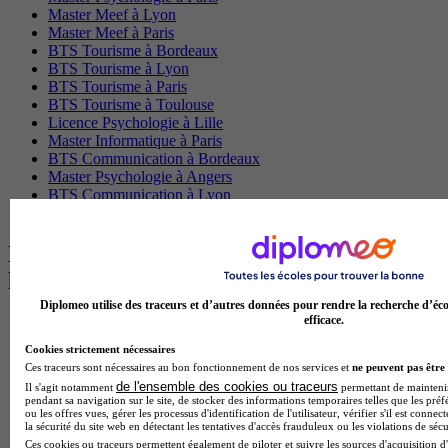
Master Meef à Lyon
Master Meef à Paris
BTS Tourisme à Bordeaux
BTS Tourisme à Lyon
BTS Tourisme à Paris
BTS Tourisme à Toulouse
Licence Psychologie à Lille
Master Informatique à Paris
BTS Communication à Bordeaux
Master Psychologie à Angers
BTS Communication à Lyon
BTS Ndrc à Lyon
Les intitulés de diplôme par alternance
les plus recherchés
Diplomeo utilise des traceurs et d’autres données pour rendre la recherche d’éco
efficace.
BTS Esf en alternance
BTS Dietetique en alternance
Cookies strictement nécessaires
BTS Mco en alternance
Ces traceurs sont nécessaires au bon fonctionnement de nos services et
ne peuvent pas être 
BTS Pi en alternance
de l'ensemble des cookies ou traceurs
Il s'agit notamment
permettant de maintenir 
BTS Sp3s en alternance
pendant sa navigation sur le site, de stocker des informations temporaires telles que les préf
Master CCA en alternance
ou les offres vues, gérer les processus d'identification de l'utilisateur, vérifier s'il est conn
la sécurité du site web en détectant les tentatives d'accès frauduleux ou les violations de sécu
BTS Ndrc en alternance
Ces cookies ou traceurs permettent également de piloter et suivre les sources d'acquisition d'