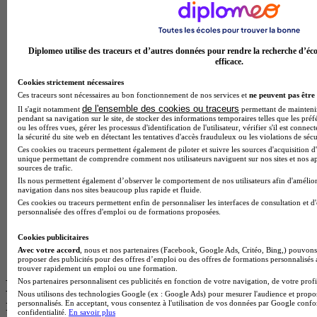
BTS Esf en alternance
BTS Dietetique en alternance
BTS Mco en alternance
Diplomeo utilise des traceurs et d’autres données pour rendre la recherche d’éco
BTS Pi en alternance
efficace.
BTS Sp3s en alternance
Master CCA en alternance
Cookies strictement nécessaires
BTS Ndrc en alternance
Ces traceurs sont nécessaires au bon fonctionnement de nos services et
ne peuvent pas être 
BTS Sam en alternance
de l'ensemble des cookies ou traceurs
Il s'agit notamment
permettant de maintenir 
Cap Fleuriste en alternance
pendant sa navigation sur le site, de stocker des informations temporaires telles que les préf
BTS Sio en alternance
ou les offres vues, gérer les processus d'identification de l'utilisateur, vérifier s'il est conn
la sécurité du site web en détectant les tentatives d'accès frauduleux ou les violations de sécu
MSc Marketing Digital en alternance
Ces cookies ou traceurs permettent également de piloter et suivre les sources d'acquisition d'
BTS Gpme en alternance
unique permettant de comprendre comment nos utilisateurs naviguent sur nos sites et nos ap
Cap Electricien en alternance
sources de trafic.
BTS Gpn en alternance
Ils nous permettent également d’observer le comportement de nos utilisateurs afin d'amélior
navigation dans nos sites beaucoup plus rapide et fluide.
BTS Domotique en alternance
Ces cookies ou traceurs permettent enfin de personnaliser les interfaces de consultation et d
BAC Pro Agora en alternance
personnalisée des offres d'emploi ou de formations proposées.
BTS Sta en alternance
BTS Iris en alternance
Cookies publicitaires
BTS Tpl en alternance
Avec votre accord
, nous et nos partenaires (Facebook, Google Ads, Critéo, Bing,) pouvons 
BTS Ati en alternance
proposer des publicités pour des offres d’emploi ou des offres de formations personnalisés
trouver rapidement un emploi ou une formation.
Nos partenaires personnalisent ces publicités en fonction de votre navigation, de votre profil
Les diplômes par filière les plus
Nous utilisons des technologies Google (ex : Google Ads) pour mesurer l'audience et propos
recherchés
personnalisés. En acceptant, vous consentez à l'utilisation de vos données par Google conf
confidentialité.
En savoir plus