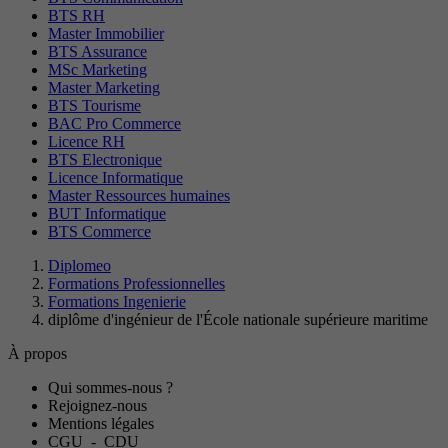
BTS RH
Master Immobilier
BTS Assurance
MSc Marketing
Master Marketing
BTS Tourisme
BAC Pro Commerce
Licence RH
BTS Electronique
Licence Informatique
Master Ressources humaines
BUT Informatique
BTS Commerce
Diplomeo
Formations Professionnelles
Formations Ingenierie
diplôme d'ingénieur de l'École nationale supérieure maritime
À propos
Qui sommes-nous ?
Rejoignez-nous
Mentions légales
CGU
-
CDU