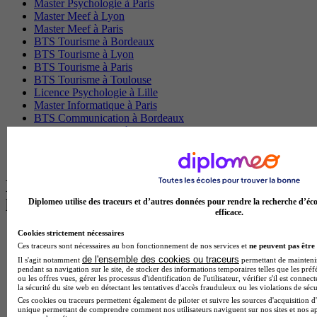
Master Psychologie à Paris
Master Meef à Lyon
Master Meef à Paris
BTS Tourisme à Bordeaux
BTS Tourisme à Lyon
BTS Tourisme à Paris
BTS Tourisme à Toulouse
Licence Psychologie à Lille
Master Informatique à Paris
BTS Communication à Bordeaux
Master Psychologie à Angers
BTS Communication à Lyon
BTS Ndrc à Lyon
Les intitulés de diplôme par alternance
les plus recherchés
Diplomeo utilise des traceurs et d’autres données pour rendre la recherche d’éco
efficace.
Cookies strictement nécessaires
BTS Esf en alternance
Ces traceurs sont nécessaires au bon fonctionnement de nos services et
ne peuvent pas être 
BTS Dietetique en alternance
de l'ensemble des cookies ou traceurs
BTS Mco en alternance
Il s'agit notamment
permettant de maintenir 
pendant sa navigation sur le site, de stocker des informations temporaires telles que les préf
BTS Pi en alternance
ou les offres vues, gérer les processus d'identification de l'utilisateur, vérifier s'il est conn
BTS Sp3s en alternance
la sécurité du site web en détectant les tentatives d'accès frauduleux ou les violations de sécu
Master CCA en alternance
Ces cookies ou traceurs permettent également de piloter et suivre les sources d'acquisition d'
unique permettant de comprendre comment nos utilisateurs naviguent sur nos sites et nos ap
BTS Ndrc en alternance