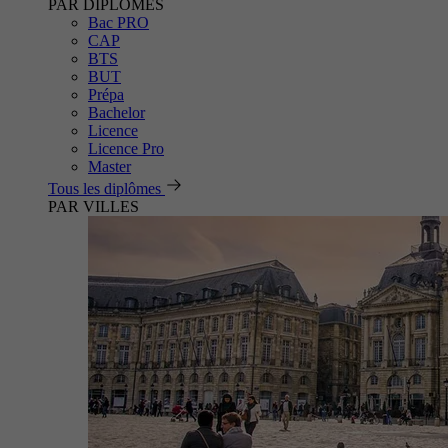
PAR DIPLÔMES
Bac PRO
CAP
BTS
BUT
Prépa
Bachelor
Licence
Licence Pro
Master
Tous les diplômes
PAR VILLES