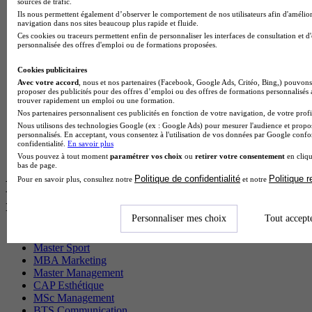
sources de trafic.
BTS Sam en alternance
Ils nous permettent également d’observer le comportement de nos utilisateurs afin d'amélior
Cap Fleuriste en alternance
navigation dans nos sites beaucoup plus rapide et fluide.
BTS Sio en alternance
Ces cookies ou traceurs permettent enfin de personnaliser les interfaces de consultation et d
MSc Marketing Digital en alternance
personnalisée des offres d'emploi ou de formations proposées.
BTS Gpme en alternance
Cap Electricien en alternance
Cookies publicitaires
BTS Gpn en alternance
Avec votre accord
, nous et nos partenaires (Facebook, Google Ads, Critéo, Bing,) pouvons 
proposer des publicités pour des offres d’emploi ou des offres de formations personnalisés
BTS Domotique en alternance
trouver rapidement un emploi ou une formation.
BAC Pro Agora en alternance
Nos partenaires personnalisent ces publicités en fonction de votre navigation, de votre profil
BTS Sta en alternance
Nous utilisons des technologies Google (ex : Google Ads) pour mesurer l'audience et propos
BTS Iris en alternance
personnalisés. En acceptant, vous consentez à l'utilisation de vos données par Google conf
confidentialité.
En savoir plus
BTS Tpl en alternance
Vous pouvez à tout moment
paramétrer vos choix
ou
retirer votre consentement
en cliqu
BTS Ati en alternance
bas de page.
Politique de confidentialité
Politique 
Pour en savoir plus, consultez notre
et notre
Les diplômes par filière les plus
recherchés
Personnaliser mes choix
Tout accept
CS Sport
Master Sport
MBA Marketing
Master Management
CAP Esthétique
MSc Management
BTS Communication