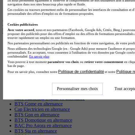
Ils nous permettent également d’observer le comportement de nos utilisateurs afin d'amélior
navigation dans nos sites beaucoup plus rapide et fluide.
BTS Communication à Lyon
Ces cookies ou traceurs permettent enfin de personnaliser les interfaces de consultation et d
BTS Ndrc à Lyon
personnalisée des offres d'emploi ou de formations proposées.
Les intitulés de diplôme par alternance
Cookies publicitaires
les plus recherchés
Avec votre accord
, nous et nos partenaires (Facebook, Google Ads, Critéo, Bing,) pouvons 
proposer des publicités pour des offres d’emploi ou des offres de formations personnalisés
trouver rapidement un emploi ou une formation.
Nos partenaires personnalisent ces publicités en fonction de votre navigation, de votre profil
BTS Esf en alternance
Nous utilisons des technologies Google (ex : Google Ads) pour mesurer l'audience et propos
BTS Dietetique en alternance
personnalisés. En acceptant, vous consentez à l'utilisation de vos données par Google conf
BTS Mco en alternance
confidentialité.
En savoir plus
BTS Pi en alternance
Vous pouvez à tout moment
paramétrer vos choix
ou
retirer votre consentement
en cliqu
BTS Sp3s en alternance
bas de page.
Master CCA en alternance
Politique de confidentialité
Politique 
Pour en savoir plus, consultez notre
et notre
BTS Ndrc en alternance
BTS Sam en alternance
Cap Fleuriste en alternance
Personnaliser mes choix
Tout accept
BTS Sio en alternance
MSc Marketing Digital en alternance
BTS Gpme en alternance
Cap Electricien en alternance
BTS Gpn en alternance
BTS Domotique en alternance
BAC Pro Agora en alternance
BTS Sta en alternance