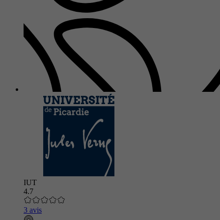
IUT
4.7
3 avis