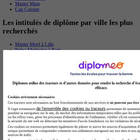
Master Mass
Cap Cuisine
Les intitulés de diplôme par ville les plus
recherchés
Master Meef à Lille
Prépa Medecine à Paris
Licence Psychologie à Paris
Master Psychologie à Lyon
Licence Psychologie à Toulouse
Master Psychologie à Lille
Master Psychologie à Montpellier
Master Psychologie à Paris
Diplomeo utilise des traceurs et d’autres données pour rendre la recherche d’éco
efficace.
Master Meef à Lyon
Master Meef à Paris
Cookies strictement nécessaires
BTS Tourisme à Bordeaux
Ces traceurs sont nécessaires au bon fonctionnement de nos services et
ne peuvent pas être 
BTS Tourisme à Lyon
de l'ensemble des cookies ou traceurs
Il s'agit notamment
permettant de maintenir 
BTS Tourisme à Paris
pendant sa navigation sur le site, de stocker des informations temporaires telles que les préf
BTS Tourisme à Toulouse
ou les offres vues, gérer les processus d'identification de l'utilisateur, vérifier s'il est conn
la sécurité du site web en détectant les tentatives d'accès frauduleux ou les violations de sécu
Licence Psychologie à Lille
Ces cookies ou traceurs permettent également de piloter et suivre les sources d'acquisition d'
Master Informatique à Paris
unique permettant de comprendre comment nos utilisateurs naviguent sur nos sites et nos ap
BTS Communication à Bordeaux
sources de trafic.
Master Psychologie à Angers