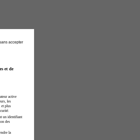
sans accepter
es et de
ateur active
urs, les
 et plus
curité.
t un identifiant
ion des
endre la