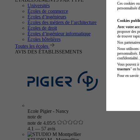
Ces cookies ou 
Universités
personnalisée d
Écoles de commerce
Écoles d’ingénieurs
Cookies public
Écoles des métiers de l’architecture
Avec votre ac
Écoles de droit
proposer des pu
Écoles d’ingénieur informatique
de trouver rapi
Écoles hôtelières
Nos partenaires 
Toutes les écoles
Nous utilisons 
AVIS DES ÉTABLISSEMENTS
personnalisés. 
confidentialité.
Vous pouvez à
traceurs
" en b
Pour en savoir 
Ecole Pigier - Nancy
note de
note de 4.05/5
4.1
—
57 avis
STUDIO M - Montpellier