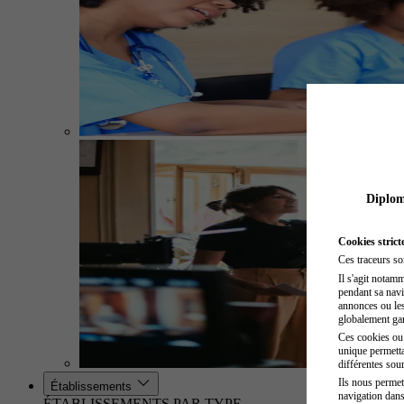
Diplome
Cookies strict
Ces traceurs so
Il s'agit notam
pendant sa navig
annonces ou les 
globalement gara
Ces cookies ou t
unique permetta
différentes sour
Ils nous permet
Établissements
navigation dans
ÉTABLISSEMENTS PAR TYPE