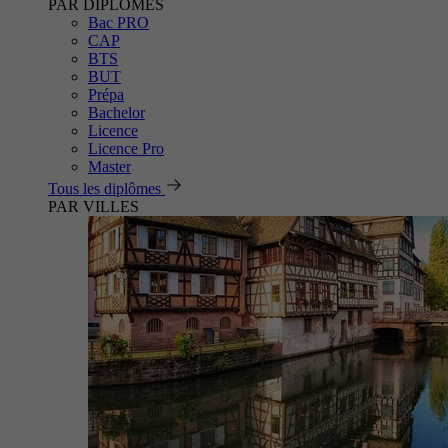
PAR DIPLÔMES
Bac PRO
CAP
BTS
BUT
Prépa
Bachelor
Licence
Licence Pro
Master
Tous les diplômes
PAR VILLES