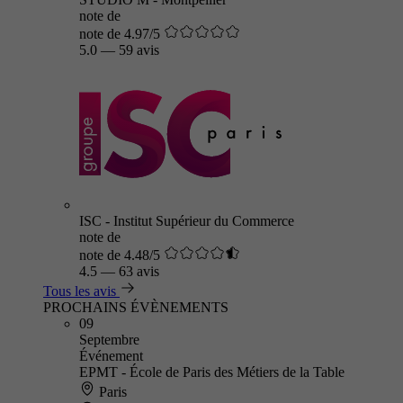
note de
note de 4.97/5
5.0
—
59 avis
ISC - Institut Supérieur du Commerce
note de
note de 4.48/5
4.5
—
63 avis
Tous les avis
PROCHAINS ÉVÈNEMENTS
09
Septembre
Événement
EPMT - École de Paris des Métiers de la Table
Paris