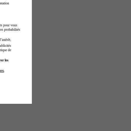
ntation
urs pour vous
os probabilités
’intérêt.
blicités
tique de
er les
ies
.