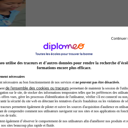
Continuer 
Secrétaire médicale
o utilise des traceurs et d’autres données pour rendre la recherche d’écol
formations encore plus efficace.
ement nécessaires
nt nécessaires au bon fonctionnement de nos services et
ne peuvent pas être désactivés
.
de l'ensemble des cookies ou traceurs
ment
permettant de maintenir la session de l'utilis
ation sur le site, de stocker des informations temporaires telles que les préférences des utilisate
offres vues, gérer les processus d'identification de l'utilisateur, vérifier s'il est connecté ou non,
ntir la sécurité du site web en détectant les tentatives d'accès frauduleux ou les violations de sé
raceurs permettent également de piloter et suivre les sources d'acquisition d'audience en utilisan
nt de comprendre comment nos utilisateurs naviguent sur nos sites et nos applications en fonct
Acteur
ces de trafic.
tent également d’observer le comportement de nos utilisateurs afin d'améliorer nos produits et r
 nos sites beaucoup plus rapide et fluide.