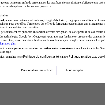
traceurs permettent enfin de personnaliser les interfaces de consultation et d'effectuer une prése
es offres d'emploi ou de formations proposées.
itaires
cord
, nous et nos partenaires (Facebook, Google Ads, Critéo, Bing,) pouvons utiliser des trace
blicités pour des offres d’emploi ou des offres de formations personnalisés afin d’augmenter v
dement un emploi ou une formation.
personnalisent ces publicités en fonction de votre navigation, de votre profil et de vos centres d
des technologies Google (ex : Google Ads) pour mesurer l'audience et proposer des contenus/pu
En acceptant, vous consentez à l'utilisation de vos données par Google conformément à leur poli
En savoir plus
 tout moment
paramétrer vos choix
ou
retirer votre consentement
en cliquant sur le lien "
Gér
as de page.
Politique de confidentialité
Politique relative aux cook
plus, consultez notre
et notre
Personnaliser mes choix
Tout accepter