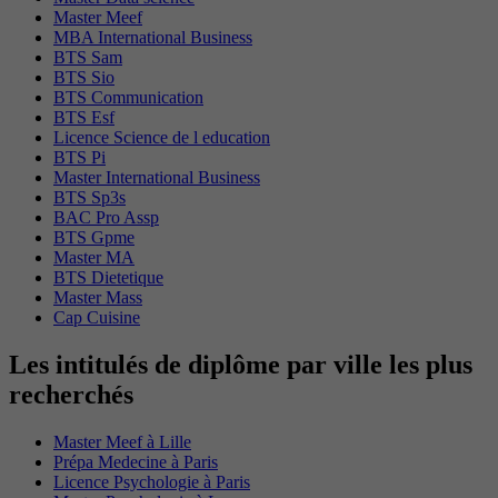
Master Meef
MBA International Business
BTS Sam
BTS Sio
BTS Communication
BTS Esf
Licence Science de l education
BTS Pi
Master International Business
BTS Sp3s
BAC Pro Assp
BTS Gpme
Master MA
BTS Dietetique
Master Mass
Cap Cuisine
Les intitulés de diplôme par ville les plus
recherchés
Master Meef à Lille
Prépa Medecine à Paris
Licence Psychologie à Paris