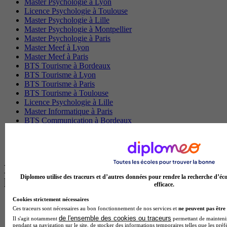
Master Psychologie à Lyon
Licence Psychologie à Toulouse
Master Psychologie à Lille
Master Psychologie à Montpellier
Master Psychologie à Paris
Master Meef à Lyon
Master Meef à Paris
BTS Tourisme à Bordeaux
BTS Tourisme à Lyon
BTS Tourisme à Paris
BTS Tourisme à Toulouse
Licence Psychologie à Lille
Master Informatique à Paris
BTS Communication à Bordeaux
Master Psychologie à Angers
BTS Communication à Lyon
BTS Ndrc à Lyon
Les intitulés de diplôme par alternance
Diplomeo utilise des traceurs et d’autres données pour rendre la recherche d’éco
les plus recherchés
efficace.
Cookies strictement nécessaires
BTS Esf en alternance
Ces traceurs sont nécessaires au bon fonctionnement de nos services et
ne peuvent pas être 
BTS Dietetique en alternance
de l'ensemble des cookies ou traceurs
Il s'agit notamment
permettant de maintenir 
BTS Mco en alternance
pendant sa navigation sur le site, de stocker des informations temporaires telles que les préf