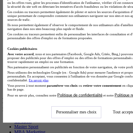
BTS Pi en alternance
ou les offres vues, gérer les processus d'identification de l'utilisateur, vérifier s'il est conn
la sécurité du site web en détectant les tentatives d'accès frauduleux ou les violations de sécu
BTS Sp3s en alternance
Ces cookies ou traceurs permettent également de piloter et suivre les sources d'acquisition d'
Master CCA en alternance
unique permettant de comprendre comment nos utilisateurs naviguent sur nos sites et nos ap
BTS Ndrc en alternance
sources de trafic.
BTS Sam en alternance
Ils nous permettent également d’observer le comportement de nos utilisateurs afin d'amélior
Cap Fleuriste en alternance
navigation dans nos sites beaucoup plus rapide et fluide.
BTS Sio en alternance
Ces cookies ou traceurs permettent enfin de personnaliser les interfaces de consultation et d
personnalisée des offres d'emploi ou de formations proposées.
MSc Marketing Digital en alternance
BTS Gpme en alternance
Cookies publicitaires
Cap Electricien en alternance
Avec votre accord
, nous et nos partenaires (Facebook, Google Ads, Critéo, Bing,) pouvons 
BTS Gpn en alternance
proposer des publicités pour des offres d’emploi ou des offres de formations personnalisés
BTS Domotique en alternance
trouver rapidement un emploi ou une formation.
BAC Pro Agora en alternance
Nos partenaires personnalisent ces publicités en fonction de votre navigation, de votre profil
BTS Sta en alternance
Nous utilisons des technologies Google (ex : Google Ads) pour mesurer l'audience et propos
personnalisés. En acceptant, vous consentez à l'utilisation de vos données par Google conf
BTS Iris en alternance
confidentialité.
En savoir plus
BTS Tpl en alternance
Vous pouvez à tout moment
paramétrer vos choix
ou
retirer votre consentement
en cliqu
BTS Ati en alternance
bas de page.
Politique de confidentialité
Politique 
Pour en savoir plus, consultez notre
et notre
Les diplômes par filière les plus
recherchés
Personnaliser mes choix
Tout accept
CS Sport
Master Sport
MBA Marketing