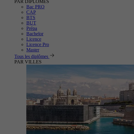
PAR DIPLÔMES
Bac PRO
CAP
BTS
BUT
Prépa
Bachelor
Licence
Licence Pro
Master
Tous les diplômes
PAR VILLES