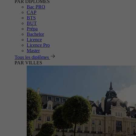
PAR DIPLÔMES
Bac PRO
CAP
BTS
BUT
Prépa
Bachelor
Licence
Licence Pro
Master
Tous les diplômes
PAR VILLES