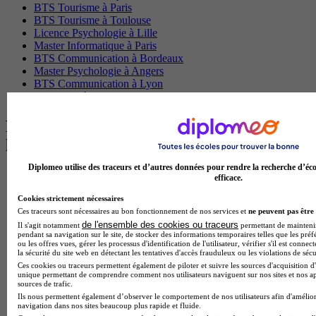
BTS Tourisme à Paris
BTS Tourisme à Toulouse
Licence Psychologie à Lille
Master Informatique à Paris
BTS Communication à Bordeaux
Master Psychologie à Angers
BTS Communication à Lyon
BTS Ndrc à Lyon
Les intitulés de diplôme par alternance
les plus recherchés
Diplomeo utilise des traceurs et d’autres données pour rendre la recherche d’éco
BTS Esf en alternance
efficace.
BTS Dietetique en alternance
Cookies strictement nécessaires
BTS Mco en alternance
Ces traceurs sont nécessaires au bon fonctionnement de nos services et
ne peuvent pas être 
BTS Pi en alternance
de l'ensemble des cookies ou traceurs
BTS Sp3s en alternance
Il s'agit notamment
permettant de maintenir 
pendant sa navigation sur le site, de stocker des informations temporaires telles que les préf
Master CCA en alternance
ou les offres vues, gérer les processus d'identification de l'utilisateur, vérifier s'il est conn
BTS Ndrc en alternance
la sécurité du site web en détectant les tentatives d'accès frauduleux ou les violations de sécu
BTS Sam en alternance
Ces cookies ou traceurs permettent également de piloter et suivre les sources d'acquisition d'
unique permettant de comprendre comment nos utilisateurs naviguent sur nos sites et nos ap
Cap Fleuriste en alternance
sources de trafic.
BTS Sio en alternance
Ils nous permettent également d’observer le comportement de nos utilisateurs afin d'amélior
MSc Marketing Digital en alternance
navigation dans nos sites beaucoup plus rapide et fluide.
BTS Gpme en alternance