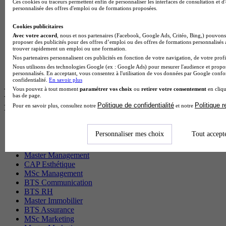
Ces cookies ou traceurs permettent enfin de personnaliser les interfaces de consultation et d
Cap Electricien en alternance
personnalisée des offres d'emploi ou de formations proposées.
BTS Gpn en alternance
BTS Domotique en alternance
Cookies publicitaires
BAC Pro Agora en alternance
Avec votre accord
, nous et nos partenaires (Facebook, Google Ads, Critéo, Bing,) pouvons 
proposer des publicités pour des offres d’emploi ou des offres de formations personnalisés
BTS Sta en alternance
trouver rapidement un emploi ou une formation.
BTS Iris en alternance
Nos partenaires personnalisent ces publicités en fonction de votre navigation, de votre profil
BTS Tpl en alternance
Nous utilisons des technologies Google (ex : Google Ads) pour mesurer l'audience et propos
BTS Ati en alternance
personnalisés. En acceptant, vous consentez à l'utilisation de vos données par Google conf
confidentialité.
En savoir plus
Vous pouvez à tout moment
paramétrer vos choix
ou
retirer votre consentement
en cliqu
Les diplômes par filière les plus
bas de page.
recherchés
Politique de confidentialité
Politique 
Pour en savoir plus, consultez notre
et notre
CS Sport
Personnaliser mes choix
Tout accept
Master Sport
MBA Marketing
Master Management
CAP Esthétique
MSc Management
BTS Communication
BTS RH
Master Immobilier
BTS Assurance
MSc Marketing