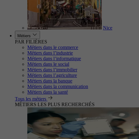
Nice
Métiers
PAR FILIÈRES
Métiers dans le commerce
Métiers dans l’industrie
Métiers dans l’informatique
Métiers dans le social
Métiers dans l’immobilier
Métiers dans l’agriculture
Métiers dans la banque
Métiers dans la communication
Métiers dans la santé
Tous les métiers
MÉTIERS LES PLUS RECHERCHÉS