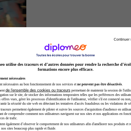
Continuer 
Inspecteur de police
o utilise des traceurs et d’autres données pour rendre la recherche d’écol
formations encore plus efficace.
ement nécessaires
nt nécessaires au bon fonctionnement de nos services et
ne peuvent pas être désactivés
.
de l'ensemble des cookies ou traceurs
ment
permettant de maintenir la session de l'utilis
ation sur le site, de stocker des informations temporaires telles que les préférences des utilisate
offres vues, gérer les processus d'identification de l'utilisateur, vérifier s'il est connecté ou non,
ntir la sécurité du site web en détectant les tentatives d'accès frauduleux ou les violations de sé
raceurs permettent également de piloter et suivre les sources d'acquisition d'audience en utilisan
nt de comprendre comment nos utilisateurs naviguent sur nos sites et nos applications en fonct
Préparateur physique
ces de trafic.
tent également d’observer le comportement de nos utilisateurs afin d'améliorer nos produits et r
 nos sites beaucoup plus rapide et fluide.