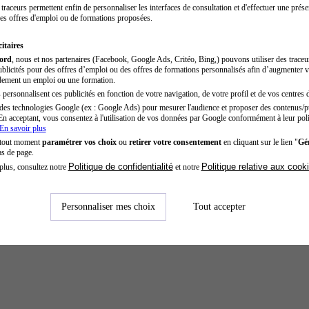
traceurs permettent enfin de personnaliser les interfaces de consultation et d'effectuer une prése
es offres d'emploi ou de formations proposées.
itaires
cord
, nous et nos partenaires (Facebook, Google Ads, Critéo, Bing,) pouvons utiliser des trace
blicités pour des offres d’emploi ou des offres de formations personnalisés afin d’augmenter v
dement un emploi ou une formation.
personnalisent ces publicités en fonction de votre navigation, de votre profil et de vos centres d
des technologies Google (ex : Google Ads) pour mesurer l'audience et proposer des contenus/pu
En acceptant, vous consentez à l'utilisation de vos données par Google conformément à leur poli
En savoir plus
 tout moment
paramétrer vos choix
ou
retirer votre consentement
en cliquant sur le lien "
Gér
as de page.
Politique de confidentialité
Politique relative aux cook
plus, consultez notre
et notre
Personnaliser mes choix
Tout accepter