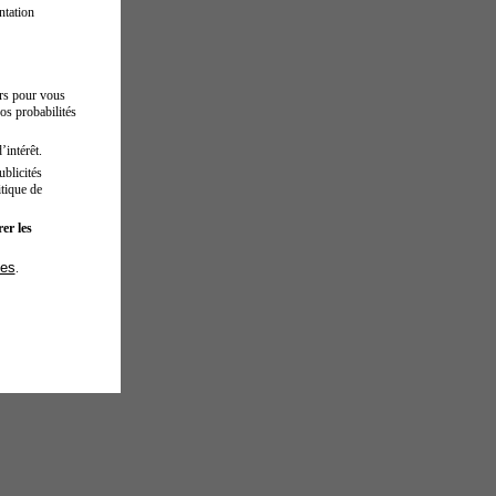
ntation
urs pour vous
os probabilités
’intérêt.
blicités
tique de
er les
ies
.