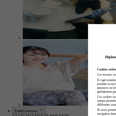
Diplome
Cookies strict
Ces traceurs so
Il s'agit notam
pendant sa navig
annonces ou les 
globalement gara
Ces cookies ou t
unique permetta
différentes sour
Ils nous permet
Établissements
navigation dans
ÉTABLISSEMENTS PAR TYPE