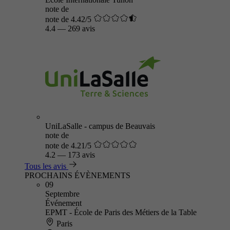
note de
note de 4.42/5
4.4
—
269 avis
UniLaSalle - campus de Beauvais
note de
note de 4.21/5
4.2
—
173 avis
Tous les avis
PROCHAINS ÉVÈNEMENTS
09
Septembre
Événement
EPMT - École de Paris des Métiers de la Table
Paris