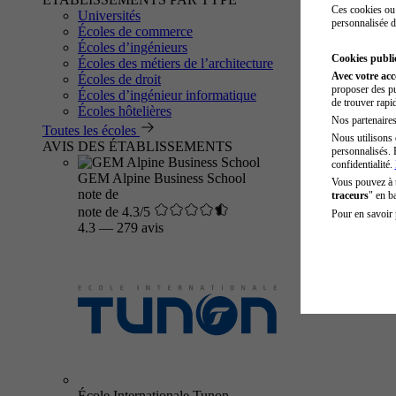
Ces cookies ou 
Universités
personnalisée d
Écoles de commerce
Écoles d’ingénieurs
Cookies public
Écoles des métiers de l’architecture
Avec votre ac
Écoles de droit
proposer des pu
Écoles d’ingénieur informatique
de trouver rapi
Écoles hôtelières
Nos partenaires 
Toutes les écoles
Nous utilisons 
AVIS DES ÉTABLISSEMENTS
personnalisés. 
confidentialité.
GEM Alpine Business School
Vous pouvez à
note de
traceurs
" en b
note de 4.3/5
Pour en savoir 
4.3
—
279 avis
École Internationale Tunon