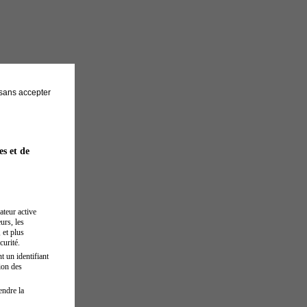
sans accepter
es et de
ateur active
urs, les
 et plus
curité.
t un identifiant
ion des
endre la