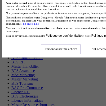
BTS Tpl en alternance
Avec votre accord
, nous et nos partenaires (Facebook, Google Ads, Critéo, Bing,) pouvons 
BTS Ati en alternance
proposer des publicités pour des offres d’emploi ou des offres de formations personnalisés
trouver rapidement un emploi ou une formation.
Nos partenaires personnalisent ces publicités en fonction de votre navigation, de votre profil
Les diplômes par filière les plus
Nous utilisons des technologies Google (ex : Google Ads) pour mesurer l'audience et propos
personnalisés. En acceptant, vous consentez à l'utilisation de vos données par Google conf
recherchés
confidentialité.
En savoir plus
Vous pouvez à tout moment
paramétrer vos choix
ou
retirer votre consentement
en cliqu
bas de page.
CS Sport
Politique de confidentialité
Politique 
Pour en savoir plus, consultez notre
et notre
Master Sport
MBA Marketing
Master Management
Personnaliser mes choix
Tout accept
CAP Esthétique
MSc Management
BTS Communication
BTS RH
Master Immobilier
BTS Assurance
MSc Marketing
Master Marketing
BTS Tourisme
BAC Pro Commerce
Licence RH
BTS Electronique
Licence Informatique
Master Ressources humaines