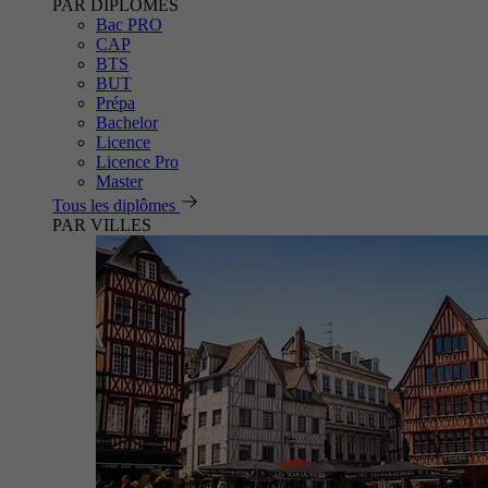
PAR DIPLÔMES
Bac PRO
CAP
BTS
BUT
Prépa
Bachelor
Licence
Licence Pro
Master
Tous les diplômes
PAR VILLES