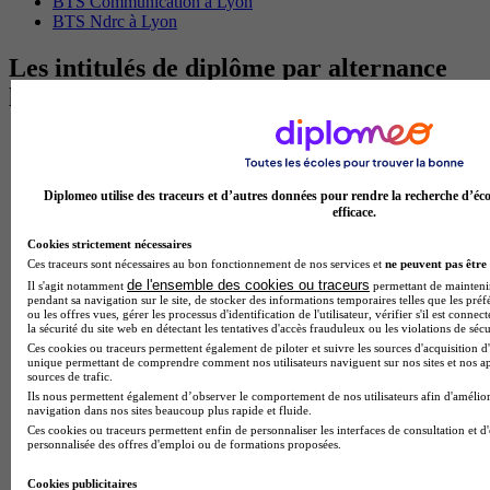
BTS Communication à Lyon
BTS Ndrc à Lyon
Les intitulés de diplôme par alternance
les plus recherchés
BTS Esf en alternance
BTS Dietetique en alternance
BTS Mco en alternance
Diplomeo utilise des traceurs et d’autres données pour rendre la recherche d’éco
BTS Pi en alternance
efficace.
BTS Sp3s en alternance
Master CCA en alternance
Cookies strictement nécessaires
BTS Ndrc en alternance
Ces traceurs sont nécessaires au bon fonctionnement de nos services et
ne peuvent pas être 
BTS Sam en alternance
de l'ensemble des cookies ou traceurs
Il s'agit notamment
permettant de maintenir 
Cap Fleuriste en alternance
pendant sa navigation sur le site, de stocker des informations temporaires telles que les préf
ou les offres vues, gérer les processus d'identification de l'utilisateur, vérifier s'il est conn
BTS Sio en alternance
la sécurité du site web en détectant les tentatives d'accès frauduleux ou les violations de sécu
MSc Marketing Digital en alternance
Ces cookies ou traceurs permettent également de piloter et suivre les sources d'acquisition d'
BTS Gpme en alternance
unique permettant de comprendre comment nos utilisateurs naviguent sur nos sites et nos ap
sources de trafic.
Cap Electricien en alternance
Ils nous permettent également d’observer le comportement de nos utilisateurs afin d'amélior
BTS Gpn en alternance
navigation dans nos sites beaucoup plus rapide et fluide.
BTS Domotique en alternance
Ces cookies ou traceurs permettent enfin de personnaliser les interfaces de consultation et d
BAC Pro Agora en alternance
personnalisée des offres d'emploi ou de formations proposées.
BTS Sta en alternance
BTS Iris en alternance
Cookies publicitaires