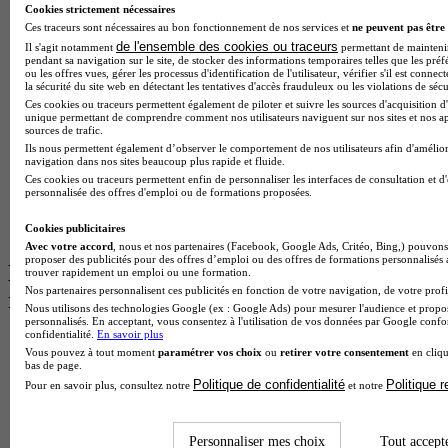
Cookies strictement nécessaires
BTS Sam en alternance
Ces traceurs sont nécessaires au bon fonctionnement de nos services et
ne peuvent pas être 
Cap Fleuriste en alternance
de l'ensemble des cookies ou traceurs
Il s'agit notamment
permettant de maintenir 
BTS Sio en alternance
pendant sa navigation sur le site, de stocker des informations temporaires telles que les préf
MSc Marketing Digital en alternance
ou les offres vues, gérer les processus d'identification de l'utilisateur, vérifier s'il est conn
BTS Gpme en alternance
la sécurité du site web en détectant les tentatives d'accès frauduleux ou les violations de sécu
Cap Electricien en alternance
Ces cookies ou traceurs permettent également de piloter et suivre les sources d'acquisition d'
unique permettant de comprendre comment nos utilisateurs naviguent sur nos sites et nos ap
BTS Gpn en alternance
sources de trafic.
BTS Domotique en alternance
Ils nous permettent également d’observer le comportement de nos utilisateurs afin d'amélior
BAC Pro Agora en alternance
navigation dans nos sites beaucoup plus rapide et fluide.
BTS Sta en alternance
Ces cookies ou traceurs permettent enfin de personnaliser les interfaces de consultation et d
personnalisée des offres d'emploi ou de formations proposées.
BTS Iris en alternance
BTS Tpl en alternance
Cookies publicitaires
BTS Ati en alternance
Avec votre accord
, nous et nos partenaires (Facebook, Google Ads, Critéo, Bing,) pouvons 
proposer des publicités pour des offres d’emploi ou des offres de formations personnalisés
Les diplômes par filière les plus
trouver rapidement un emploi ou une formation.
Nos partenaires personnalisent ces publicités en fonction de votre navigation, de votre profil
recherchés
Nous utilisons des technologies Google (ex : Google Ads) pour mesurer l'audience et propos
personnalisés. En acceptant, vous consentez à l'utilisation de vos données par Google conf
confidentialité.
En savoir plus
CS Sport
Vous pouvez à tout moment
paramétrer vos choix
ou
retirer votre consentement
en cliqu
Master Sport
bas de page.
MBA Marketing
Politique de confidentialité
Politique 
Pour en savoir plus, consultez notre
et notre
Master Management
CAP Esthétique
MSc Management
Personnaliser mes choix
Tout accept