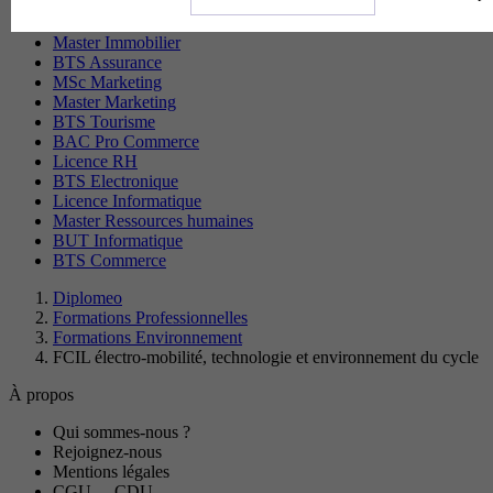
BTS Communication
BTS RH
Master Immobilier
BTS Assurance
MSc Marketing
Master Marketing
BTS Tourisme
BAC Pro Commerce
Licence RH
BTS Electronique
Licence Informatique
Master Ressources humaines
BUT Informatique
BTS Commerce
Diplomeo
Formations Professionnelles
Formations Environnement
FCIL électro-mobilité, technologie et environnement du cycle
À propos
Qui sommes-nous ?
Rejoignez-nous
Mentions légales
CGU
-
CDU