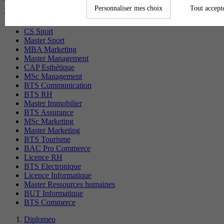
recherchés
Personnaliser mes choix
Tout accept
CS Sport
Master Sport
MBA Marketing
Master Management
CAP Esthétique
MSc Management
BTS Communication
BTS RH
Master Immobilier
BTS Assurance
MSc Marketing
Master Marketing
BTS Tourisme
BAC Pro Commerce
Licence RH
BTS Electronique
Licence Informatique
Master Ressources humaines
BUT Informatique
BTS Commerce
Diplomeo