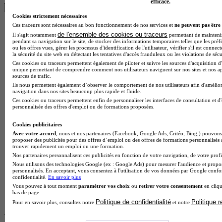
efficace.
les plus recherchés
Cookies strictement nécessaires
Ces traceurs sont nécessaires au bon fonctionnement de nos services et
ne peuvent pas être 
BTS Esf en alternance
de l'ensemble des cookies ou traceurs
Il s'agit notamment
permettant de maintenir 
BTS Dietetique en alternance
pendant sa navigation sur le site, de stocker des informations temporaires telles que les préf
BTS Mco en alternance
ou les offres vues, gérer les processus d'identification de l'utilisateur, vérifier s'il est conn
BTS Pi en alternance
la sécurité du site web en détectant les tentatives d'accès frauduleux ou les violations de sécu
BTS Sp3s en alternance
Ces cookies ou traceurs permettent également de piloter et suivre les sources d'acquisition d'
unique permettant de comprendre comment nos utilisateurs naviguent sur nos sites et nos ap
Master CCA en alternance
sources de trafic.
BTS Ndrc en alternance
Ils nous permettent également d’observer le comportement de nos utilisateurs afin d'amélior
BTS Sam en alternance
navigation dans nos sites beaucoup plus rapide et fluide.
Cap Fleuriste en alternance
Ces cookies ou traceurs permettent enfin de personnaliser les interfaces de consultation et d
personnalisée des offres d'emploi ou de formations proposées.
BTS Sio en alternance
MSc Marketing Digital en alternance
Cookies publicitaires
BTS Gpme en alternance
Avec votre accord
, nous et nos partenaires (Facebook, Google Ads, Critéo, Bing,) pouvons 
Cap Electricien en alternance
proposer des publicités pour des offres d’emploi ou des offres de formations personnalisés
BTS Gpn en alternance
trouver rapidement un emploi ou une formation.
BTS Domotique en alternance
Nos partenaires personnalisent ces publicités en fonction de votre navigation, de votre profil
BAC Pro Agora en alternance
Nous utilisons des technologies Google (ex : Google Ads) pour mesurer l'audience et propos
BTS Sta en alternance
personnalisés. En acceptant, vous consentez à l'utilisation de vos données par Google conf
confidentialité.
En savoir plus
BTS Iris en alternance
Vous pouvez à tout moment
paramétrer vos choix
ou
retirer votre consentement
en cliqu
BTS Tpl en alternance
bas de page.
BTS Ati en alternance
Politique de confidentialité
Politique 
Pour en savoir plus, consultez notre
et notre
Les diplômes par filière les plus